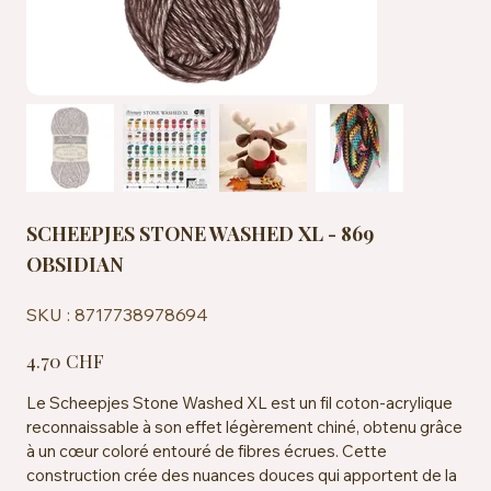
SCHEEPJES STONE WASHED XL - 869
OBSIDIAN
SKU
SKU :
8717738978694
8717738978694
Prix
4.70 CHF
Le Scheepjes Stone Washed XL est un fil coton-acrylique
reconnaissable à son effet légèrement chiné, obtenu grâce
à un cœur coloré entouré de fibres écrues. Cette
construction crée des nuances douces qui apportent de la