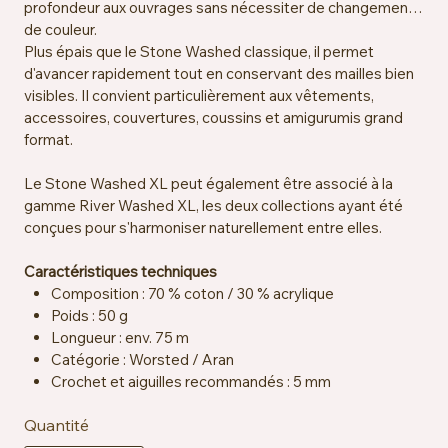
profondeur aux ouvrages sans nécessiter de changement
de couleur.
Plus épais que le Stone Washed classique, il permet
d'avancer rapidement tout en conservant des mailles bien
visibles. Il convient particulièrement aux vêtements,
accessoires, couvertures, coussins et amigurumis grand
format.
Le Stone Washed XL peut également être associé à la
gamme River Washed XL, les deux collections ayant été
conçues pour s'harmoniser naturellement entre elles.
Caractéristiques techniques
Composition : 70 % coton / 30 % acrylique
Poids : 50 g
Longueur : env. 75 m
Catégorie : Worsted / Aran
Crochet et aiguilles recommandés : 5 mm
Échantillon : env. 14 mailles x 19 rangs = 10 x 10 cm
Quantité
Certification : OEKO-TEX® Standard 100
Entretien : lavable en machine à 40 °C