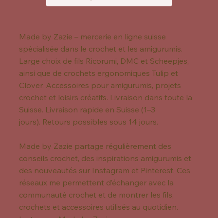
Made by Zazie – mercerie en ligne suisse
spécialisée dans le crochet et les amigurumis.
Large choix de fils Ricorumi, DMC et Scheepjes,
ainsi que de crochets ergonomiques Tulip et
Clover. Accessoires pour amigurumis, projets
crochet et loisirs créatifs. Livraison dans toute la
Suisse. Livraison rapide en Suisse (1–3
jours). Retours possibles sous 14 jours.
Made by Zazie partage régulièrement des
conseils crochet, des inspirations amigurumis et
des nouveautés sur Instagram et Pinterest. Ces
réseaux me permettent d’échanger avec la
communauté crochet et de montrer les fils,
crochets et accessoires utilisés au quotidien.