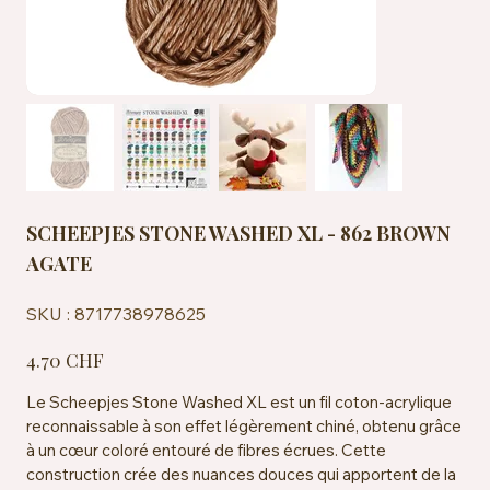
SCHEEPJES STONE WASHED XL - 862 BROWN
AGATE
SKU
SKU :
8717738978625
8717738978625
Prix
4.70 CHF
Le Scheepjes Stone Washed XL est un fil coton-acrylique
reconnaissable à son effet légèrement chiné, obtenu grâce
à un cœur coloré entouré de fibres écrues. Cette
construction crée des nuances douces qui apportent de la