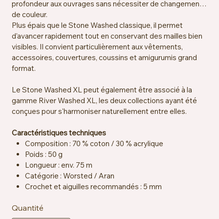
profondeur aux ouvrages sans nécessiter de changement
de couleur.
Plus épais que le Stone Washed classique, il permet
d'avancer rapidement tout en conservant des mailles bien
visibles. Il convient particulièrement aux vêtements,
accessoires, couvertures, coussins et amigurumis grand
format.
Le Stone Washed XL peut également être associé à la
gamme River Washed XL, les deux collections ayant été
conçues pour s'harmoniser naturellement entre elles.
Caractéristiques techniques
Composition : 70 % coton / 30 % acrylique
Poids : 50 g
Longueur : env. 75 m
Catégorie : Worsted / Aran
Crochet et aiguilles recommandés : 5 mm
Échantillon : env. 14 mailles x 19 rangs = 10 x 10 cm
Quantité
Certification : OEKO-TEX® Standard 100
Entretien : lavable en machine à 40 °C