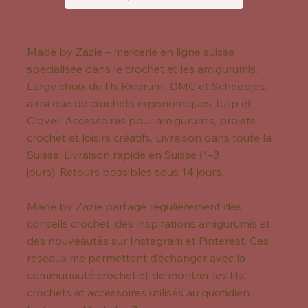
Made by Zazie – mercerie en ligne suisse
spécialisée dans le crochet et les amigurumis.
Large choix de fils Ricorumi, DMC et Scheepjes,
ainsi que de crochets ergonomiques Tulip et
Clover. Accessoires pour amigurumis, projets
crochet et loisirs créatifs. Livraison dans toute la
Suisse. Livraison rapide en Suisse (1–3
jours). Retours possibles sous 14 jours.
Made by Zazie partage régulièrement des
conseils crochet, des inspirations amigurumis et
des nouveautés sur Instagram et Pinterest. Ces
réseaux me permettent d’échanger avec la
communauté crochet et de montrer les fils,
crochets et accessoires utilisés au quotidien.