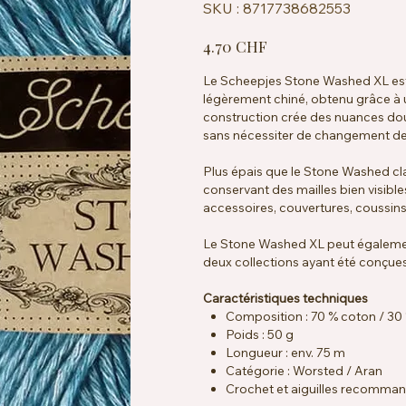
SKU
SKU :
8717738682553
8717738682553
Prix
4.70 CHF
Le Scheepjes Stone Washed XL est u
légèrement chiné, obtenu grâce à 
construction crée des nuances do
sans nécessiter de changement de
Plus épais que le Stone Washed cla
conservant des mailles bien visible
accessoires, couvertures, coussin
Le Stone Washed XL peut égalemen
deux collections ayant été conçues
Caractéristiques techniques
Composition : 70 % coton / 30 
Poids : 50 g
Longueur : env. 75 m
Catégorie : Worsted / Aran
Crochet et aiguilles recomma