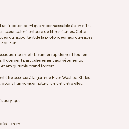
n fil coton-acrylique reconnaissable à son effet
un cœur coloré entouré de fibres écrues. Cette
uces qui apportent de la profondeur aux ouvrages
 couleur.
ssique, il permet d'avancer rapidement tout en
s. Il convient particulièrement aux vêtements,
s et amigurumis grand format.
t être associé à la gamme River Washed XL, les
 pour s'harmoniser naturellement entre elles.
% acrylique
ndés : 5 mm