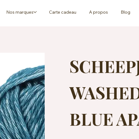
Nos marques
Carte cadeau
A propos
Blog
SCHEEP
WASHED 
BLUE AP