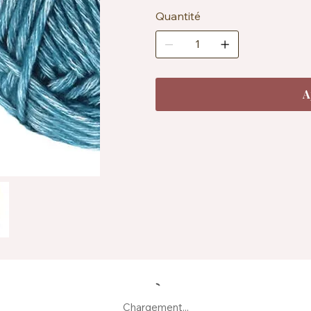
Échantillon : env. 14 mailles x 
Certification : OEKO-TEX® St
Quantité
Entretien : lavable en machine 
A
Chargement...