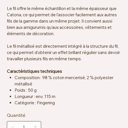
Le fil offre le même échantillon et la même épaisseur que
Catona, ce qui permet de l'associer facilement aux autres
fils de la gamme dans un même projet. Il convient aussi
bien aux amigurumis qu'aux accessoires, vêtements et
éléments de décoration.
Le fil métallisé est directement intégré à la structure du fil,
ce qui permet d'obtenir un effet brillant régulier sans devoir
travailler plusieurs fils en même temps.
Caractéristiques techniques
Composition : 98 % coton mercerisé, 2 % polyester
métallisé
Poids : 50 g
Longueur : env. 115 m
Catégorie : Fingering
Crochet et aiguilles recommandés : 2,5 à 3,5 mm
Quantité
Échantillon : env. 26 mailles x 36 rangs = 10 x 10 cm
Certification : OEKO-TEX® Standard 100
Entretien : lavable en machine à 30 °C