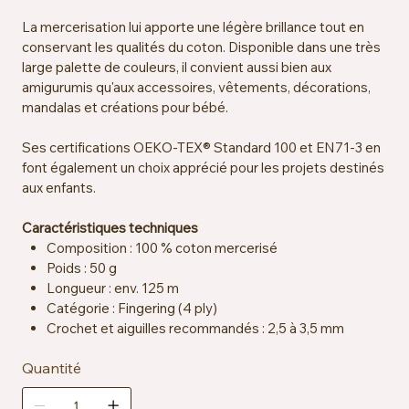
La mercerisation lui apporte une légère brillance tout en
conservant les qualités du coton. Disponible dans une très
large palette de couleurs, il convient aussi bien aux
amigurumis qu'aux accessoires, vêtements, décorations,
mandalas et créations pour bébé.
Ses certifications OEKO-TEX® Standard 100 et EN71-3 en
font également un choix apprécié pour les projets destinés
aux enfants.
Caractéristiques techniques
Composition : 100 % coton mercerisé
Poids : 50 g
Longueur : env. 125 m
Catégorie : Fingering (4 ply)
Crochet et aiguilles recommandés : 2,5 à 3,5 mm
Échantillon : env. 26 mailles x 36 rangs = 10 x 10 cm sur
Quantité
aiguilles 2,5 mm
Certification : OEKO-TEX® Standard 100, EN71-3
Entretien : lavable en machine à 40 °C