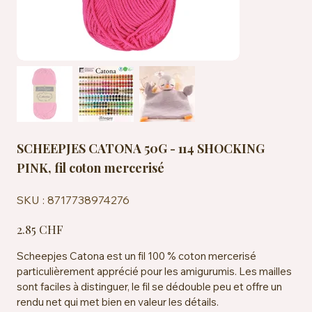
SCHEEPJES CATONA 50G - 114 SHOCKING
PINK, fil coton mercerisé
SKU
SKU :
8717738974276
8717738974276
Prix
2.85 CHF
Scheepjes Catona est un fil 100 % coton mercerisé
particulièrement apprécié pour les amigurumis. Les mailles
sont faciles à distinguer, le fil se dédouble peu et offre un
rendu net qui met bien en valeur les détails.