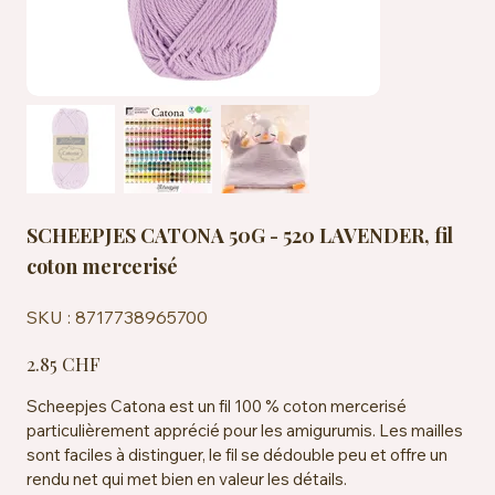
SCHEEPJES CATONA 50G - 520 LAVENDER, fil
coton mercerisé
SKU
SKU :
8717738965700
8717738965700
Prix
2.85 CHF
Scheepjes Catona est un fil 100 % coton mercerisé
particulièrement apprécié pour les amigurumis. Les mailles
sont faciles à distinguer, le fil se dédouble peu et offre un
rendu net qui met bien en valeur les détails.