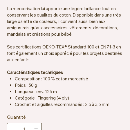
La mercerisation lui apporte une légère brillance tout en
conservant les qualités du coton. Disponible dans une très
large palette de couleurs, il convient aussi bien aux
amigurumis qu'aux accessoires, vêtements, décorations,
mandalas et créations pour bébé.
Ses certifications OEKO-TEX® Standard 100 et EN71-3 en
font également un choix apprécié pour les projets destinés
aux enfants.
Caractéristiques techniques
Composition : 100 % coton mercerisé
Poids : 50 g
Longueur : env. 125 m
Catégorie : Fingering (4 ply)
Crochet et aiguilles recommandés : 2,5 à 3,5 mm
Échantillon : env. 26 mailles x 36 rangs = 10 x 10 cm sur
Quantité
aiguilles 2,5 mm
Certification : OEKO-TEX® Standard 100, EN71-3
Entretien : lavable en machine à 40 °C