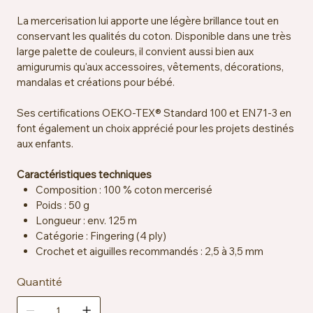
La mercerisation lui apporte une légère brillance tout en
conservant les qualités du coton. Disponible dans une très
large palette de couleurs, il convient aussi bien aux
amigurumis qu'aux accessoires, vêtements, décorations,
mandalas et créations pour bébé.
Ses certifications OEKO-TEX® Standard 100 et EN71-3 en
font également un choix apprécié pour les projets destinés
aux enfants.
Caractéristiques techniques
Composition : 100 % coton mercerisé
Poids : 50 g
Longueur : env. 125 m
Catégorie : Fingering (4 ply)
Crochet et aiguilles recommandés : 2,5 à 3,5 mm
Échantillon : env. 26 mailles x 36 rangs = 10 x 10 cm sur
Quantité
aiguilles 2,5 mm
Certification : OEKO-TEX® Standard 100, EN71-3
Entretien : lavable en machine à 40 °C