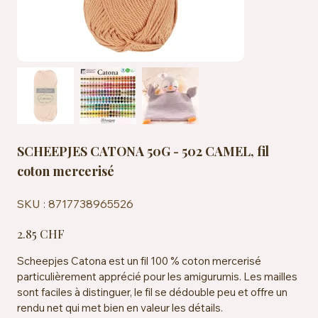
SCHEEPJES CATONA 50G - 502 CAMEL, fil
coton mercerisé
SKU
SKU :
8717738965526
8717738965526
Prix
2.85 CHF
Scheepjes Catona est un fil 100 % coton mercerisé
particulièrement apprécié pour les amigurumis. Les mailles
sont faciles à distinguer, le fil se dédouble peu et offre un
rendu net qui met bien en valeur les détails.