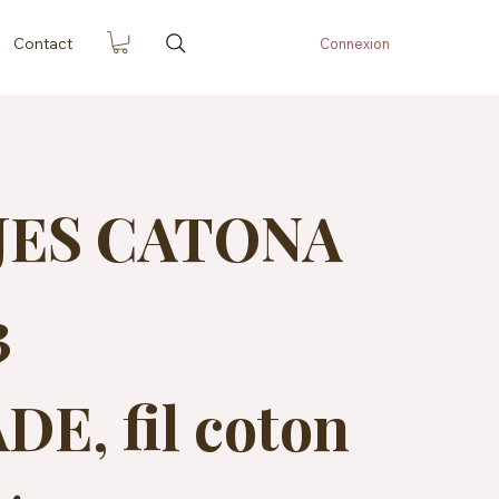
Contact
Connexion
JES CATONA
3
E, fil coton