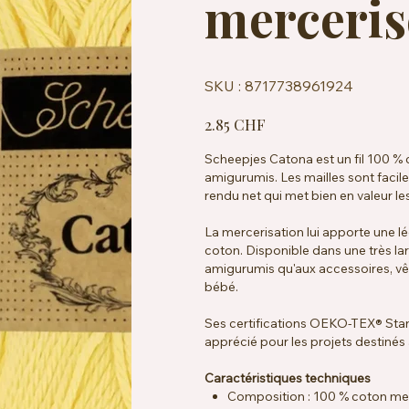
merceris
SKU
SKU :
8717738961924
8717738961924
Prix
2.85 CHF
Scheepjes Catona est un fil 100 % 
amigurumis. Les mailles sont faciles
rendu net qui met bien en valeur les
La mercerisation lui apporte une lé
coton. Disponible dans une très lar
amigurumis qu'aux accessoires, vê
bébé.
Ses certifications OEKO-TEX® Sta
apprécié pour les projets destinés
Caractéristiques techniques
Composition : 100 % coton me