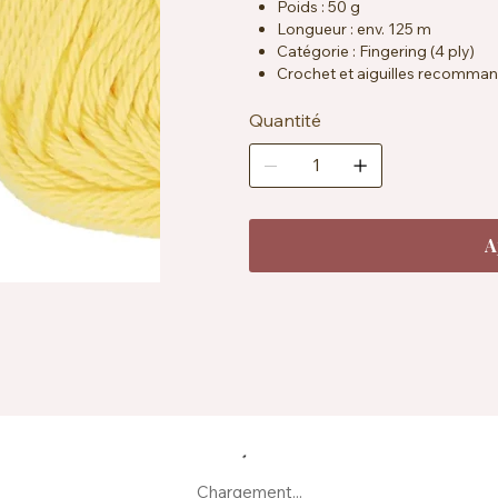
Poids : 50 g
Longueur : env. 125 m
Catégorie : Fingering (4 ply)
Crochet et aiguilles recomman
Échantillon : env. 26 mailles x 
Certification : OEKO-TEX® Sta
Quantité
Entretien : lavable en machine 
Fabrication : produit à partir d
A
Chargement...