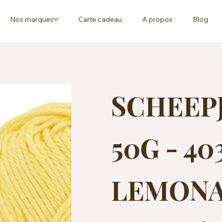
Nos marques
Carte cadeau
A propos
Blog
SCHEEP
50G - 40
LEMONAD