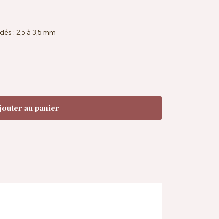
dés : 2,5 à 3,5 mm
36 rangs = 10 x 10 cm sur aiguilles 2,5 mm
ndard 100, EN71-3
à 40 °C
'eaux de teinture recyclées
jouter au panier