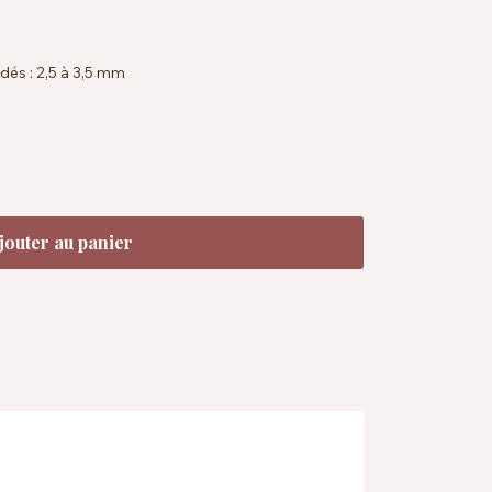
dés : 2,5 à 3,5 mm
36 rangs = 10 x 10 cm sur aiguilles 2,5 mm
ndard 100, EN71-3
à 40 °C
'eaux de teinture recyclées
jouter au panier