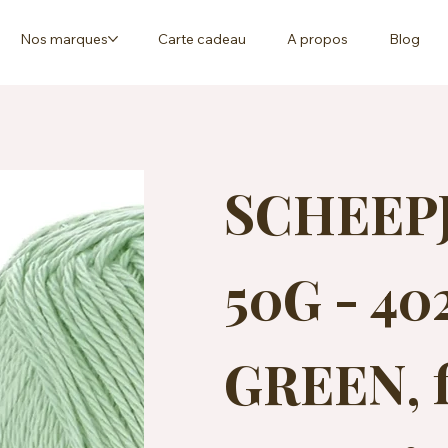
Nos marques
Carte cadeau
A propos
Blog
SCHEEP
50G - 40
GREEN, f