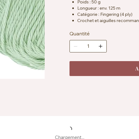
Poids : 50 g
Longueur : env. 125 m
Catégorie : Fingering (4 ply)
Crochet et aiguilles recomman
Échantillon : env. 26 mailles x 
Certification : OEKO-TEX® Sta
Quantité
Entretien : lavable en machine 
Fabrication : produit à partir d
A
Chargement...