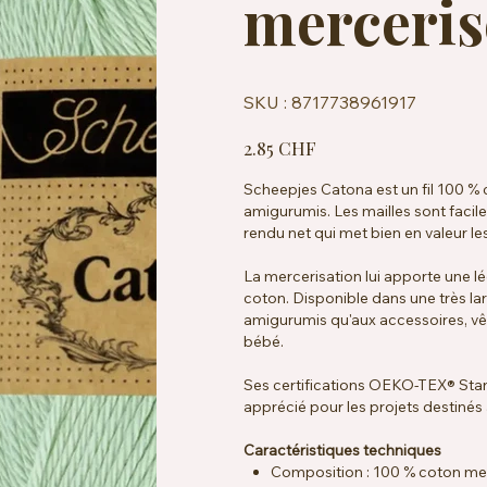
merceris
SKU
SKU :
8717738961917
8717738961917
Prix
2.85 CHF
Scheepjes Catona est un fil 100 % 
amigurumis. Les mailles sont faciles
rendu net qui met bien en valeur les
La mercerisation lui apporte une lé
coton. Disponible dans une très lar
amigurumis qu'aux accessoires, vê
bébé.
Ses certifications OEKO-TEX® Sta
apprécié pour les projets destinés
Caractéristiques techniques
Composition : 100 % coton me