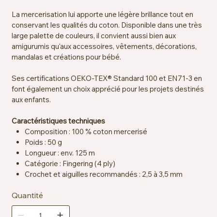
La mercerisation lui apporte une légère brillance tout en
conservant les qualités du coton. Disponible dans une très
large palette de couleurs, il convient aussi bien aux
amigurumis qu'aux accessoires, vêtements, décorations,
mandalas et créations pour bébé.
Ses certifications OEKO-TEX® Standard 100 et EN71-3 en
font également un choix apprécié pour les projets destinés
aux enfants.
Caractéristiques techniques
Composition : 100 % coton mercerisé
Poids : 50 g
Longueur : env. 125 m
Catégorie : Fingering (4 ply)
Crochet et aiguilles recommandés : 2,5 à 3,5 mm
Échantillon : env. 26 mailles x 36 rangs = 10 x 10 cm sur
Quantité
aiguilles 2,5 mm
Certification : OEKO-TEX® Standard 100, EN71-3
Entretien : lavable en machine à 40 °C