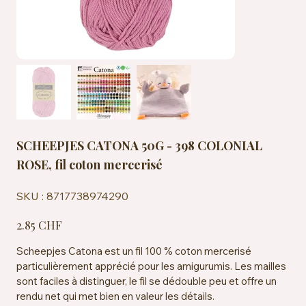
SCHEEPJES CATONA 50G - 398 COLONIAL
ROSE, fil coton mercerisé
SKU
SKU :
8717738974290
8717738974290
Prix
2.85 CHF
Scheepjes Catona est un fil 100 % coton mercerisé
particulièrement apprécié pour les amigurumis. Les mailles
sont faciles à distinguer, le fil se dédouble peu et offre un
rendu net qui met bien en valeur les détails.