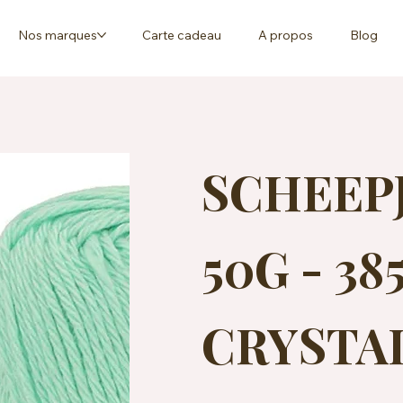
Nos marques
Carte cadeau
A propos
Blog
SCHEEP
50G - 38
CRYSTALL