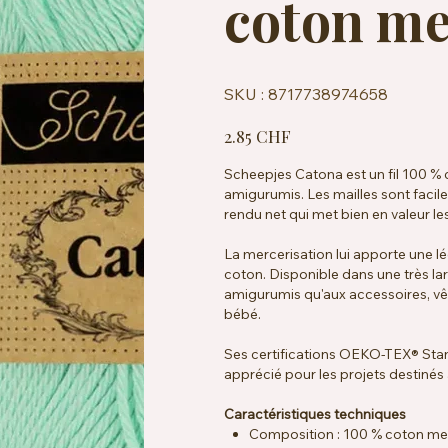
coton me
SKU
SKU :
8717738974658
8717738974658
Prix
2.85 CHF
Scheepjes Catona est un fil 100 % 
amigurumis. Les mailles sont faciles
rendu net qui met bien en valeur les
La mercerisation lui apporte une lé
coton. Disponible dans une très lar
amigurumis qu'aux accessoires, vê
bébé.
Ses certifications OEKO-TEX® Sta
apprécié pour les projets destinés
Caractéristiques techniques
Composition : 100 % coton me