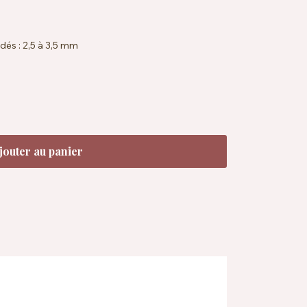
dés : 2,5 à 3,5 mm
36 rangs = 10 x 10 cm sur aiguilles 2,5 mm
ndard 100, EN71-3
à 40 °C
'eaux de teinture recyclées
jouter au panier