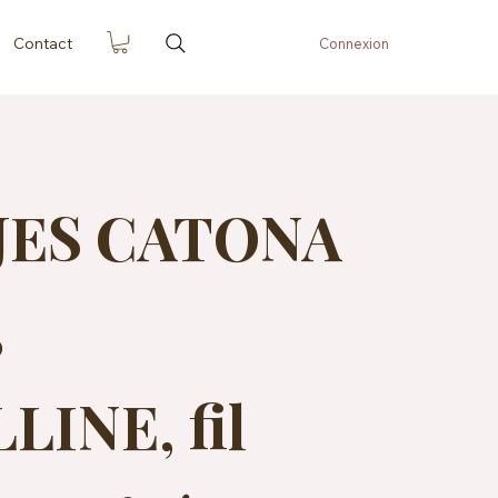
Contact
Connexion
JES CATONA
5
INE, fil