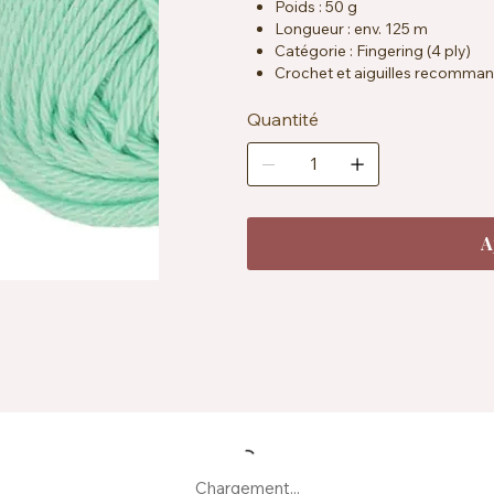
Poids : 50 g
Longueur : env. 125 m
Catégorie : Fingering (4 ply)
Crochet et aiguilles recomman
Échantillon : env. 26 mailles x 
Certification : OEKO-TEX® Sta
Quantité
Entretien : lavable en machine 
Fabrication : produit à partir d
A
Chargement...