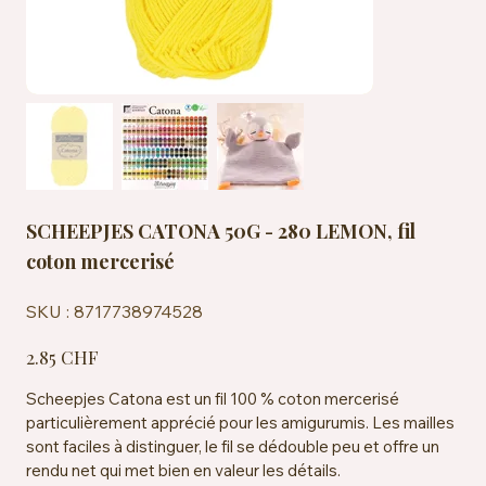
SCHEEPJES CATONA 50G - 280 LEMON, fil
coton mercerisé
SKU
SKU :
8717738974528
8717738974528
Prix
2.85 CHF
Scheepjes Catona est un fil 100 % coton mercerisé
particulièrement apprécié pour les amigurumis. Les mailles
sont faciles à distinguer, le fil se dédouble peu et offre un
rendu net qui met bien en valeur les détails.