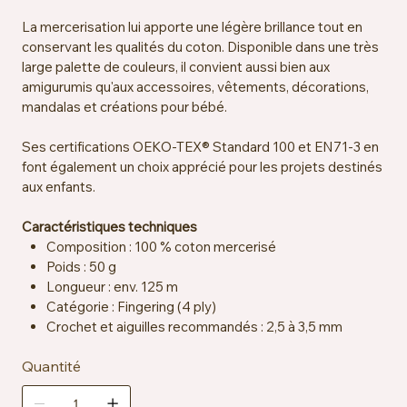
La mercerisation lui apporte une légère brillance tout en
conservant les qualités du coton. Disponible dans une très
large palette de couleurs, il convient aussi bien aux
amigurumis qu'aux accessoires, vêtements, décorations,
mandalas et créations pour bébé.
Ses certifications OEKO-TEX® Standard 100 et EN71-3 en
font également un choix apprécié pour les projets destinés
aux enfants.
Caractéristiques techniques
Composition : 100 % coton mercerisé
Poids : 50 g
Longueur : env. 125 m
Catégorie : Fingering (4 ply)
Crochet et aiguilles recommandés : 2,5 à 3,5 mm
Échantillon : env. 26 mailles x 36 rangs = 10 x 10 cm sur
Quantité
aiguilles 2,5 mm
Certification : OEKO-TEX® Standard 100, EN71-3
Entretien : lavable en machine à 40 °C