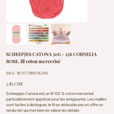
SCHEEPJES CATONA 50G - 256 CORNELIA
ROSE, fil coton mercerisé
SKU
SKU :
8717738974245
8717738974245
Prix
2.85 CHF
Scheepjes Catona est un fil 100 % coton mercerisé
particulièrement apprécié pour les amigurumis. Les mailles
sont faciles à distinguer, le fil se dédouble peu et offre un
rendu net qui met bien en valeur les détails.