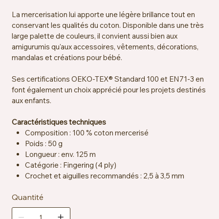
La mercerisation lui apporte une légère brillance tout en
conservant les qualités du coton. Disponible dans une très
large palette de couleurs, il convient aussi bien aux
amigurumis qu'aux accessoires, vêtements, décorations,
mandalas et créations pour bébé.
Ses certifications OEKO-TEX® Standard 100 et EN71-3 en
font également un choix apprécié pour les projets destinés
aux enfants.
Caractéristiques techniques
Composition : 100 % coton mercerisé
Poids : 50 g
Longueur : env. 125 m
Catégorie : Fingering (4 ply)
Crochet et aiguilles recommandés : 2,5 à 3,5 mm
Échantillon : env. 26 mailles x 36 rangs = 10 x 10 cm sur
Quantité
aiguilles 2,5 mm
Certification : OEKO-TEX® Standard 100, EN71-3
Entretien : lavable en machine à 40 °C