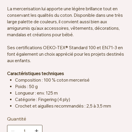
La mercerisation lui apporte une légère brillance tout en
conservant les qualités du coton. Disponible dans une très
large palette de couleurs, il convient aussi bien aux
amigurumis qu'aux accessoires, vêtements, décorations,
mandalas et créations pour bébé.
Ses certifications OEKO-TEX® Standard 100 et EN71-3 en
font également un choix apprécié pour les projets destinés
aux enfants.
Caractéristiques techniques
Composition : 100 % coton mercerisé
Poids : 50 g
Longueur : env. 125 m
Catégorie : Fingering (4 ply)
Crochet et aiguilles recommandés : 2,5 à 3,5 mm
Échantillon : env. 26 mailles x 36 rangs = 10 x 10 cm sur
Quantité
aiguilles 2,5 mm
Certification : OEKO-TEX® Standard 100, EN71-3
Entretien : lavable en machine à 40 °C