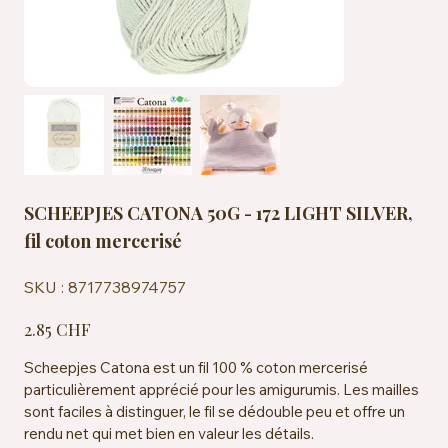
SCHEEPJES CATONA 50G - 172 LIGHT SILVER,
fil coton mercerisé
SKU
SKU :
8717738974757
8717738974757
Prix
2.85 CHF
Scheepjes Catona est un fil 100 % coton mercerisé
particulièrement apprécié pour les amigurumis. Les mailles
sont faciles à distinguer, le fil se dédouble peu et offre un
rendu net qui met bien en valeur les détails.