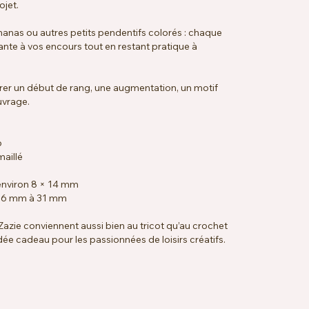
ojet.
nanas ou autres petits pendentifs colorés : chaque
te à vos encours tout en restant pratique à
érer un début de rang, une augmentation, un motif
uvrage.
p
maillé
environ 8 × 14 mm
n 16 mm à 31 mm
azie conviennent aussi bien au tricot qu’au crochet
idée cadeau pour les passionnées de loisirs créatifs.