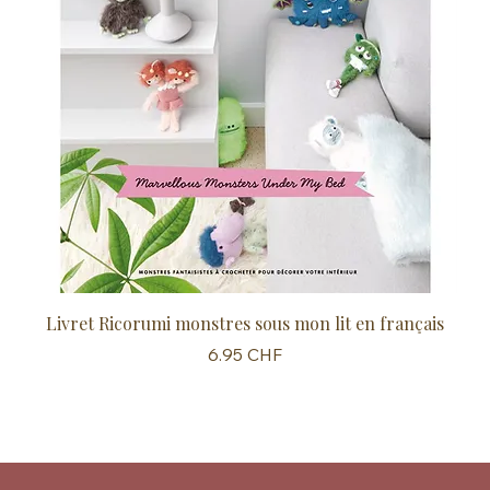
Livret Ricorumi monstres sous mon lit en français
Sc
Prix
6.95 CHF