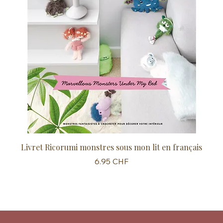
Livret Ricorumi monstres sous mon lit en français
Sc
Prix
6.95 CHF