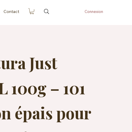
Contact
Connexion
ra Just
L 100g – 101
on épais pour