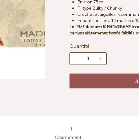
Environ 75 m
Fil type Bulky / Chunky
Crochet et aiguilles recomma
Échantillon : env. 14 mailles x 
Le DMC Natura Just Cotton XL conv
Certification OEKO-TEX® Stan
paniers, vêtements confortables et
Lavable en machine à 30 °C
Quantité
A
Chargement...