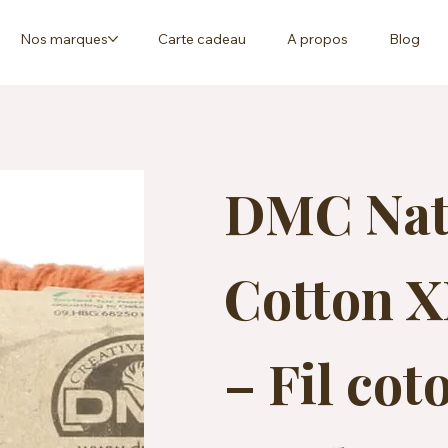
Nos marques
Carte cadeau
A propos
Blog
DMC Natu
Cotton X
– Fil cot