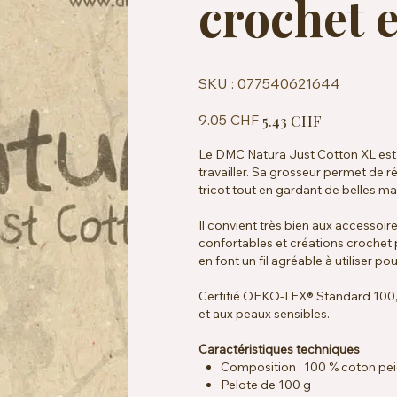
crochet e
SKU
SKU :
077540621644
077540621644
Prix
Prix
9.05 CHF
5.43 CHF
d’origine
promotionnel
Le DMC Natura Just Cotton XL est u
travailler. Sa grosseur permet de 
tricot tout en gardant de belles mai
Il convient très bien aux accessoir
confortables et créations crochet 
en font un fil agréable à utiliser p
Certifié OEKO-TEX® Standard 100, 
et aux peaux sensibles.
Caractéristiques techniques
Composition : 100 % coton pe
Pelote de 100 g