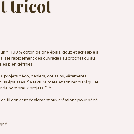
t tricot
n fil 100 % coton peigné épais, doux et agréable à
réaliser rapidement des ouvrages au crochet ou au
lles bien définies.
es, projets déco, paniers, coussins, vêtements
plus épaisses. Sa texture mate et son rendu régulier
our de nombreux projets DIY.
ce fil convient également aux créations pour bébé
igné