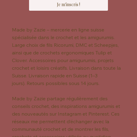
Je m'inscris !
Made by Zazie – mercerie en ligne suisse
spécialisée dans le crochet et les amigurumis.
Large choix de fils Ricorumi, DMC et Scheepjes,
ainsi que de crochets ergonomiques Tulip et
Clover. Accessoires pour amigurumis, projets
crochet et loisirs créatifs. Livraison dans toute la
Suisse. Livraison rapide en Suisse (1–3
jours). Retours possibles sous 14 jours.
Made by Zazie partage régulièrement des
conseils crochet, des inspirations amigurumis et
des nouveautés sur Instagram et Pinterest. Ces
réseaux me permettent d’échanger avec la
communauté crochet et de montrer les fils,
crochets et accessoires utilisés au quotidien.