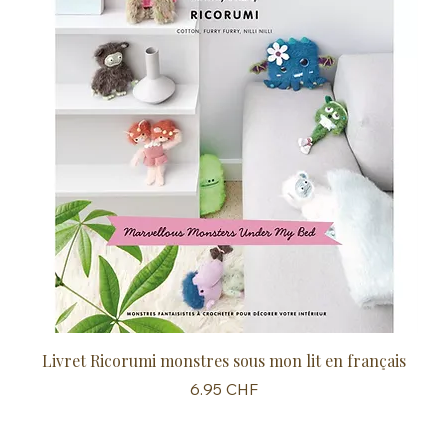
Livret Ricorumi monstres sous mon lit en français
Sc
Prix
6.95 CHF