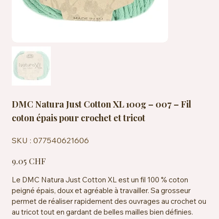
DMC Natura Just Cotton XL 100g – 007 – Fil
coton épais pour crochet et tricot
SKU
SKU :
077540621606
077540621606
Prix
9.05 CHF
Le DMC Natura Just Cotton XL est un fil 100 % coton
peigné épais, doux et agréable à travailler. Sa grosseur
permet de réaliser rapidement des ouvrages au crochet ou
au tricot tout en gardant de belles mailles bien définies.