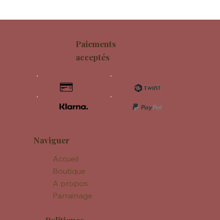
Paiements
acceptés
Naviguer
Accueil
Boutique
A propos
Parrainage