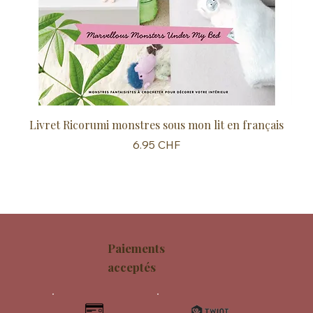
Livret Ricorumi monstres sous mon lit en français
Sc
Prix
6.95 CHF
Paiements
acceptés