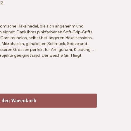
82
onomische Häkelnadel, die sich angenehm und
eignet. Dank ihres pinkfarbenen Soft-Grip-Griffs
 Garn mühelos, selbst bei längeren Häkelsessions.
ür Mikrohäkeln, gehäkelten Schmuck, Spitze und
össeren Grössen perfekt für Amigurumi, Kleidung,
ojekte geeignet sind. Der weiche Griff liegt
cht komfortables Häkeln, auch über längere
ierter Aluminiumkopf • Ergonomischer, rutschfester
ssen von 1,5 mm bis 6,5 mm • Geeignet für
n den Warenkorb