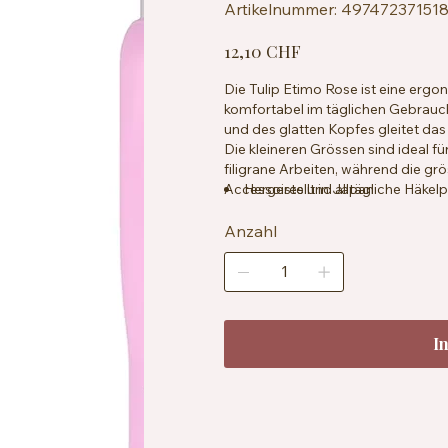
Artikelnummer:
Artikelnummer:
49747237151
4974723715182
Preis
12,10 CHF
Die Tulip Etimo Rose ist eine erg
komfortabel im täglichen Gebrauch 
und des glatten Kopfes gleitet das
Die kleineren Grössen sind ideal f
filigrane Arbeiten, während die gr
Accessoires und alltägliche Häkelpr
Hergestellt in Japan
angenehm in der Hand und ermögli
Zeiträume. Technische Daten • Pol
Anzahl
Soft-Grip-Griff • Erhältlich in Grö
Baumwolle, Wolle und Acrylgarn
I