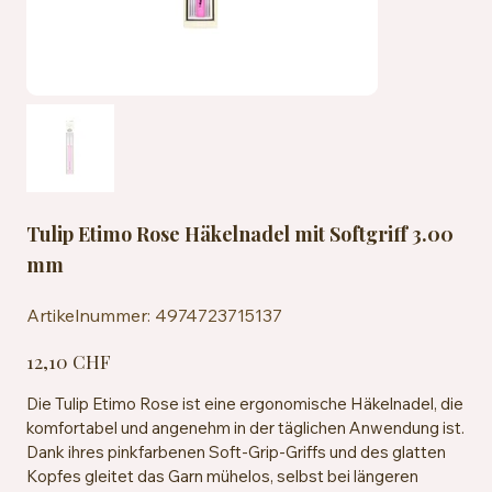
Tulip Etimo Rose Häkelnadel mit Softgriff 3.00
mm
Artikelnummer:
Artikelnummer:
4974723715137
4974723715137
Preis
12,10 CHF
Die Tulip Etimo Rose ist eine ergonomische Häkelnadel, die
komfortabel und angenehm in der täglichen Anwendung ist.
Dank ihres pinkfarbenen Soft-Grip-Griffs und des glatten
Kopfes gleitet das Garn mühelos, selbst bei längeren