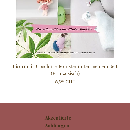
Ricorumi-Broschüre: Monster unter meinem Bett
Sc
(Französisch)
Preis
6,95 CHF
Akzeptierte
Zahlungen