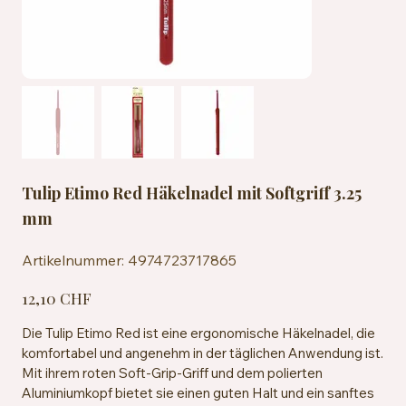
Tulip Etimo Red Häkelnadel mit Softgriff 3.25
mm
Artikelnummer:
Artikelnummer:
4974723717865
4974723717865
Preis
12,10 CHF
Die Tulip Etimo Red ist eine ergonomische Häkelnadel, die
komfortabel und angenehm in der täglichen Anwendung ist.
Mit ihrem roten Soft-Grip-Griff und dem polierten
Aluminiumkopf bietet sie einen guten Halt und ein sanftes