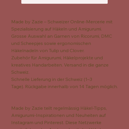
Made by Zazie – Schweizer Online-Mercerie mit
Spezialisierung auf Häkeln und Amigurumi.
Grosse Auswahl an Garnen von Ricorumi, DMC
und Scheepjes sowie ergonomischen
Häkelnadeln von Tulip und Clover.
Zubehör für Amigurumi, Häkelprojekte und
kreatives Handarbeiten. Versand in die ganze
Schweiz.
Schnelle Lieferung in der Schweiz (1–3
Tage). Rückgabe innerhalb von 14 Tagen möglich.
Made by Zazie teilt regelmässig Häkel-Tipps,
Amigurumi-Inspirationen und Neuheiten auf
Instagram und Pinterest. Diese Netzwerke