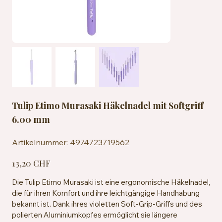
Tulip Etimo Murasaki Häkelnadel mit Softgriff
6.00 mm
Artikelnummer:
Artikelnummer:
4974723719562
4974723719562
Preis
13,20 CHF
Die Tulip Etimo Murasaki ist eine ergonomische Häkelnadel,
die für ihren Komfort und ihre leichtgängige Handhabung
bekannt ist. Dank ihres violetten Soft-Grip-Griffs und des
polierten Aluminiumkopfes ermöglicht sie längere