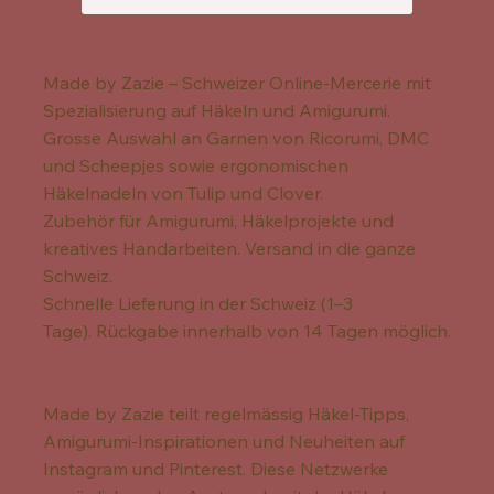
Made by Zazie – Schweizer Online-Mercerie mit
Spezialisierung auf Häkeln und Amigurumi.
Grosse Auswahl an Garnen von Ricorumi, DMC
und Scheepjes sowie ergonomischen
Häkelnadeln von Tulip und Clover.
Zubehör für Amigurumi, Häkelprojekte und
kreatives Handarbeiten. Versand in die ganze
Schweiz.
Schnelle Lieferung in der Schweiz (1–3
Tage). Rückgabe innerhalb von 14 Tagen möglich.
Made by Zazie teilt regelmässig Häkel-Tipps,
Amigurumi-Inspirationen und Neuheiten auf
Instagram und Pinterest. Diese Netzwerke