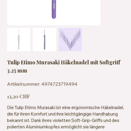
Tulip Etimo Murasaki Häkelnadel mit Softgriff
3.25 mm
Artikelnummer:
Artikelnummer:
4974723719494
4974723719494
Preis
13,20 CHF
Die Tulip Etimo Murasaki ist eine ergonomische Häkelnadel,
die für ihren Komfort und ihre leichtgängige Handhabung
bekannt ist. Dank ihres violetten Soft-Grip-Griffs und des
polierten Aluminiumkopfes ermöglicht sie längere