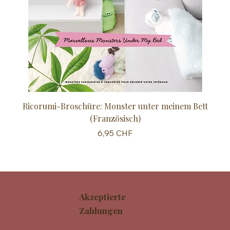
Ricorumi-Broschüre: Monster unter meinem Bett
Sc
(Französisch)
Preis
6,95 CHF
Akzeptierte
Zahlungen