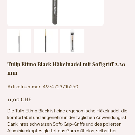
Tulip Etimo Black Häkelnadel mit Softgriff 2.20
mm
Artikelnummer:
Artikelnummer:
4974723715250
4974723715250
Preis
11,00 CHF
Die Tulip Etimo Black ist eine ergonomische Häkelnadel, die
komfortabel und angenehm in der täglichen Anwendung ist.
Dank ihres schwarzen Soft-Grip-Griffs und des polierten
Aluminiumkopfes gleitet das Garn mühelos, selbst bei