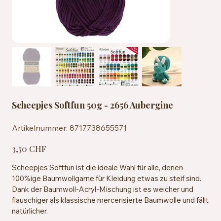
Scheepjes Softfun 50g - 2656 Aubergine
Artikelnummer:
Artikelnummer:
8717738655571
8717738655571
Preis
3,50 CHF
Scheepjes Softfun ist die ideale Wahl für alle, denen
100%ige Baumwollgarne für Kleidung etwas zu steif sind.
Dank der Baumwoll-Acryl-Mischung ist es weicher und
flauschiger als klassische mercerisierte Baumwolle und fällt
natürlicher.