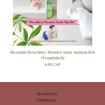
Ricorumi-Broschüre: Monster unter meinem Bett
Sc
(Französisch)
Preis
6,95 CHF
Akzeptierte
Zahlungen