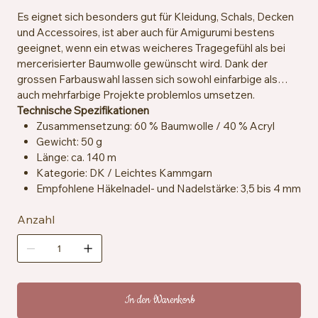
Es eignet sich besonders gut für Kleidung, Schals, Decken
und Accessoires, ist aber auch für Amigurumi bestens
geeignet, wenn ein etwas weicheres Tragegefühl als bei
mercerisierter Baumwolle gewünscht wird. Dank der
grossen Farbauswahl lassen sich sowohl einfarbige als
auch mehrfarbige Projekte problemlos umsetzen.
Technische Spezifikationen
Zusammensetzung: 60 % Baumwolle / 40 % Acryl
Gewicht: 50 g
Länge: ca. 140 m
Kategorie: DK / Leichtes Kammgarn
Empfohlene Häkelnadel- und Nadelstärke: 3,5 bis 4 mm
Maschenprobe: ca. 21 Maschen x 30 Reihen = 10 x 10
Anzahl
cm
Zertifizierung: OEKO-TEX® Standard 100
Pflegehinweise: Maschinenwaschbar bei 30 °C
In den Warenkorb