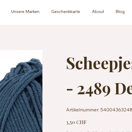
Unsere Marken
Geschenkkarte
About
Blog
Scheepje
- 2489 D
Artikelnummer:
Artikelnummer:
5400436324
5400436324896
Preis
3,50 CHF