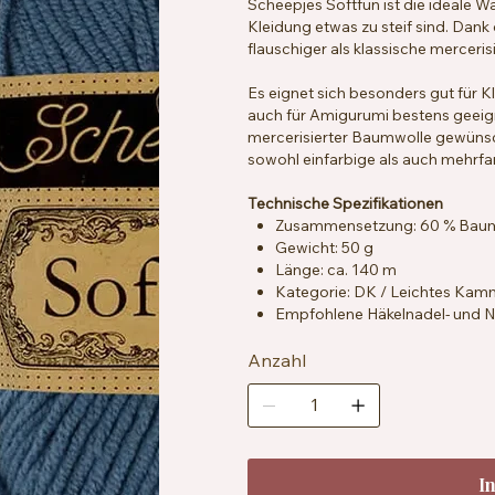
Scheepjes Softfun ist die ideale W
Kleidung etwas zu steif sind. Dan
flauschiger als klassische merceris
Es eignet sich besonders gut für K
auch für Amigurumi bestens geeign
mercerisierter Baumwolle gewünsc
sowohl einfarbige als auch mehrf
Technische Spezifikationen
Zusammensetzung: 60 % Baumw
Gewicht: 50 g
Länge: ca. 140 m
Kategorie: DK / Leichtes Ka
Empfohlene Häkelnadel- und Na
Maschenprobe: ca. 21 Maschen
Zertifizierung: OEKO-TEX® St
Anzahl
Pflegehinweise: Maschinenwas
I