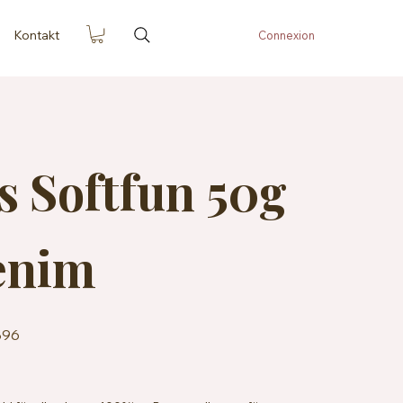
Kontakt
Connexion
s Softfun 50g
enim
896