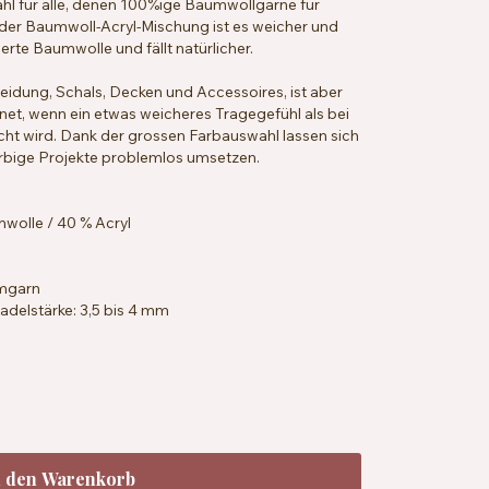
ahl für alle, denen 100%ige Baumwollgarne für
k der Baumwoll-Acryl-Mischung ist es weicher und
ierte Baumwolle und fällt natürlicher.
leidung, Schals, Decken und Accessoires, ist aber
et, wenn ein etwas weicheres Tragegefühl als bei
ht wird. Dank der grossen Farbauswahl lassen sich
arbige Projekte problemlos umsetzen.
olle / 40 % Acryl
mmgarn
delstärke: 3,5 bis 4 mm
 x 30 Reihen = 10 x 10 cm
andard 100
chbar bei 30 °C
n den Warenkorb