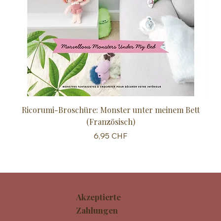
Ricorumi-Broschüre: Monster unter meinem Bett
Sc
(Französisch)
Preis
6,95 CHF
Akzeptierte
Zahlungen