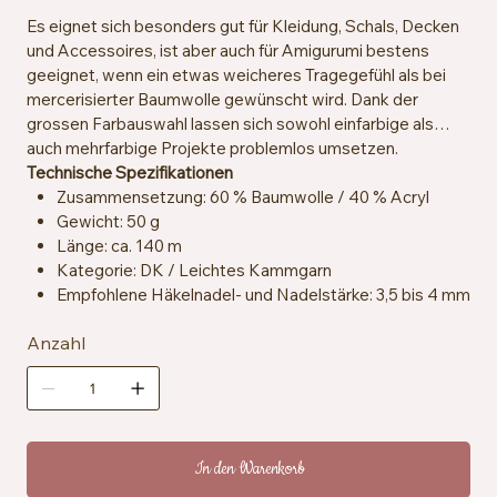
Es eignet sich besonders gut für Kleidung, Schals, Decken
und Accessoires, ist aber auch für Amigurumi bestens
geeignet, wenn ein etwas weicheres Tragegefühl als bei
mercerisierter Baumwolle gewünscht wird. Dank der
grossen Farbauswahl lassen sich sowohl einfarbige als
auch mehrfarbige Projekte problemlos umsetzen.
Technische Spezifikationen
Zusammensetzung: 60 % Baumwolle / 40 % Acryl
Gewicht: 50 g
Länge: ca. 140 m
Kategorie: DK / Leichtes Kammgarn
Empfohlene Häkelnadel- und Nadelstärke: 3,5 bis 4 mm
Maschenprobe: ca. 21 Maschen x 30 Reihen = 10 x 10
Anzahl
cm
Zertifizierung: OEKO-TEX® Standard 100
Pflegehinweise: Maschinenwaschbar bei 30 °C
In den Warenkorb