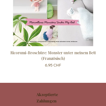
Ricorumi-Broschüre: Monster unter meinem Bett
Sc
(Französisch)
Preis
6,95 CHF
Akzeptierte
Zahlungen