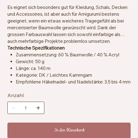
Es eignet sich besonders gut für Kleidung, Schals, Decken
und Accessoires, ist aber auch für Amigurumi bestens
geeignet, wenn ein etwas weicheres Tragegefühl als bei
mercerisierter Baumwolle gewünscht wird. Dank der
grossen Farbauswahl lassen sich sowohl einfarbige als
auch mehrfarbige Projekte problemlos umsetzen.
Technische Spezifikationen
Zusammensetzung: 60 % Baumwolle / 40 % Acryl
Gewicht: 50 g
Länge: ca. 140 m
Kategorie: DK / Leichtes Kammgarn
Empfohlene Häkelnadel- und Nadelstärke: 3,5 bis 4 mm
Maschenprobe: ca. 21 Maschen x 30 Reihen = 10 x 10
Anzahl
cm
Zertifizierung: OEKO-TEX® Standard 100
Pflegehinweise: Maschinenwaschbar bei 30 °C
In den Warenkorb