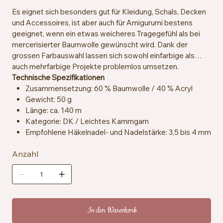
Es eignet sich besonders gut für Kleidung, Schals, Decken
und Accessoires, ist aber auch für Amigurumi bestens
geeignet, wenn ein etwas weicheres Tragegefühl als bei
mercerisierter Baumwolle gewünscht wird. Dank der
grossen Farbauswahl lassen sich sowohl einfarbige als
auch mehrfarbige Projekte problemlos umsetzen.
Technische Spezifikationen
Zusammensetzung: 60 % Baumwolle / 40 % Acryl
Gewicht: 50 g
Länge: ca. 140 m
Kategorie: DK / Leichtes Kammgarn
Empfohlene Häkelnadel- und Nadelstärke: 3,5 bis 4 mm
Maschenprobe: ca. 21 Maschen x 30 Reihen = 10 x 10
Anzahl
cm
Zertifizierung: OEKO-TEX® Standard 100
Pflegehinweise: Maschinenwaschbar bei 30 °C
In den Warenkorb