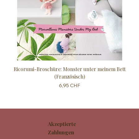
Ricorumi-Broschüre: Monster unter meinem Bett
Sc
(Französisch)
Preis
6,95 CHF
Akzeptierte
Zahlungen