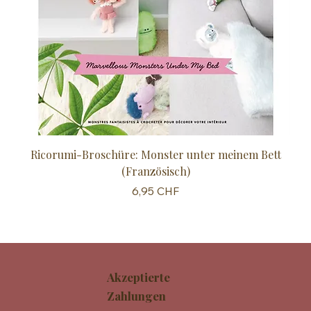
Ricorumi-Broschüre: Monster unter meinem Bett
Sc
(Französisch)
Preis
6,95 CHF
Akzeptierte
Zahlungen