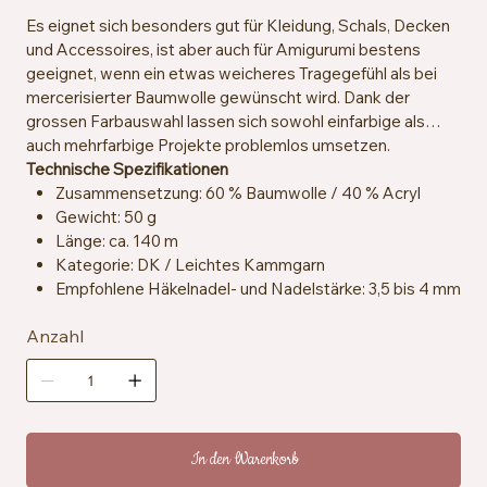
Es eignet sich besonders gut für Kleidung, Schals, Decken
und Accessoires, ist aber auch für Amigurumi bestens
geeignet, wenn ein etwas weicheres Tragegefühl als bei
mercerisierter Baumwolle gewünscht wird. Dank der
grossen Farbauswahl lassen sich sowohl einfarbige als
auch mehrfarbige Projekte problemlos umsetzen.
Technische Spezifikationen
Zusammensetzung: 60 % Baumwolle / 40 % Acryl
Gewicht: 50 g
Länge: ca. 140 m
Kategorie: DK / Leichtes Kammgarn
Empfohlene Häkelnadel- und Nadelstärke: 3,5 bis 4 mm
Maschenprobe: ca. 21 Maschen x 30 Reihen = 10 x 10
Anzahl
cm
Zertifizierung: OEKO-TEX® Standard 100
Pflegehinweise: Maschinenwaschbar bei 30 °C
In den Warenkorb