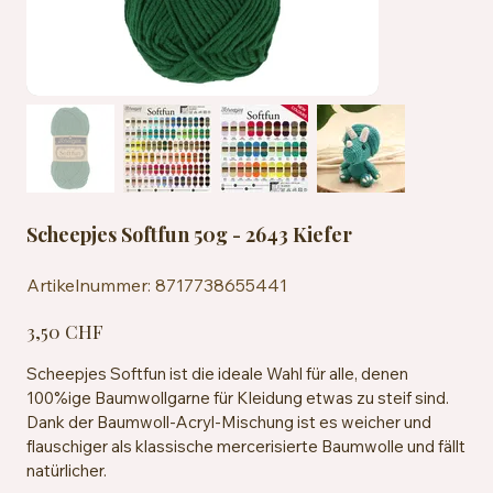
Scheepjes Softfun 50g - 2643 Kiefer
Artikelnummer:
Artikelnummer:
8717738655441
8717738655441
Preis
3,50 CHF
Scheepjes Softfun ist die ideale Wahl für alle, denen
100%ige Baumwollgarne für Kleidung etwas zu steif sind.
Dank der Baumwoll-Acryl-Mischung ist es weicher und
flauschiger als klassische mercerisierte Baumwolle und fällt
natürlicher.