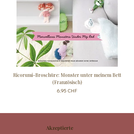
Ricorumi-Broschüre: Monster unter meinem Bett
Sc
(Französisch)
Preis
6,95 CHF
Akzeptierte