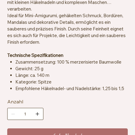
mit kleinen Häkelnadeln und komplexen Maschen
verarbeiten.
Ideal für Mini-Amigurumi, gehäkelten Schmuck, Bordüren,
Mandalas und dekorative Details, ermöglicht es ein
sauberes und präzises Finish. Durch seine Feinheit eignet
es sich auch für Projekte, die Leichtigkeit und ein sauberes
Finish erfordern.
Technische Spezifikationen
Zusammensetzung: 100 % merzerisierte Baumwolle
Gewicht: 25 g
Länge: ca. 140 m
Kategorie: Spitze
Empfohlene Häkelnadel- und Nadelstärke: 1,25 bis 1,5
mm
Anzahl
Maschenprobe: ca. 25 Maschen x 33 Reihen = 10 x 10
cm
Zertifizierung: EN71-3
Pflegehinweise: Maschinenwaschbar bei 40 °C