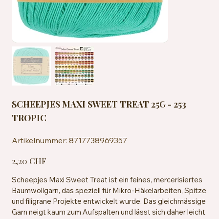
SCHEEPJES MAXI SWEET TREAT 25G - 253
TROPIC
Artikelnummer:
Artikelnummer:
8717738969357
8717738969357
Preis
2,20 CHF
Scheepjes Maxi Sweet Treat ist ein feines, mercerisiertes
Baumwollgarn, das speziell für Mikro-Häkelarbeiten, Spitze
und filigrane Projekte entwickelt wurde. Das gleichmässige
Garn neigt kaum zum Aufspalten und lässt sich daher leicht