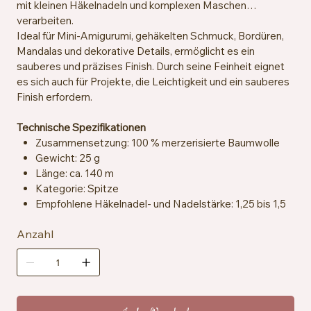
mit kleinen Häkelnadeln und komplexen Maschen
verarbeiten.
Ideal für Mini-Amigurumi, gehäkelten Schmuck, Bordüren,
Mandalas und dekorative Details, ermöglicht es ein
sauberes und präzises Finish. Durch seine Feinheit eignet
es sich auch für Projekte, die Leichtigkeit und ein sauberes
Finish erfordern.
Technische Spezifikationen
Zusammensetzung: 100 % merzerisierte Baumwolle
Gewicht: 25 g
Länge: ca. 140 m
Kategorie: Spitze
Empfohlene Häkelnadel- und Nadelstärke: 1,25 bis 1,5
mm
Anzahl
Maschenprobe: ca. 25 Maschen x 33 Reihen = 10 x 10
cm
Zertifizierung: EN71-3
Pflegehinweise: Maschinenwaschbar bei 40 °C