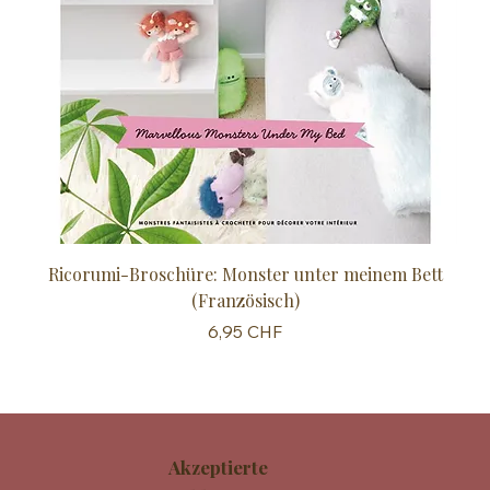
Ricorumi-Broschüre: Monster unter meinem Bett
Sc
(Französisch)
Preis
6,95 CHF
Akzeptierte