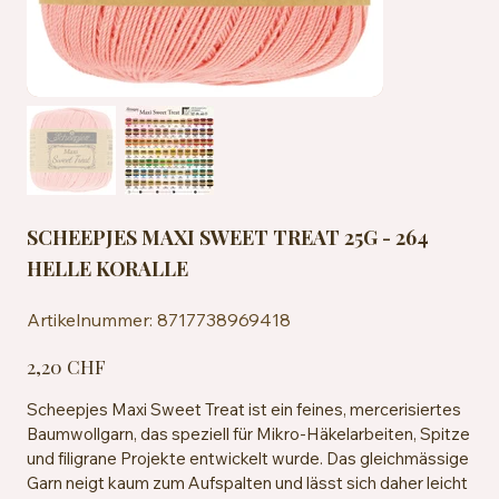
SCHEEPJES MAXI SWEET TREAT 25G - 264
HELLE KORALLE
Artikelnummer:
Artikelnummer:
8717738969418
8717738969418
Preis
2,20 CHF
Scheepjes Maxi Sweet Treat ist ein feines, mercerisiertes
Baumwollgarn, das speziell für Mikro-Häkelarbeiten, Spitze
und filigrane Projekte entwickelt wurde. Das gleichmässige
Garn neigt kaum zum Aufspalten und lässt sich daher leicht