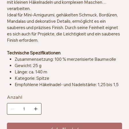
mit kleinen Häkelnadeln und komplexen Maschen
verarbeiten.
Ideal für Mini-Amigurumi, gehäkelten Schmuck, Bordüren,
Mandalas und dekorative Details, ermöglicht es ein
sauberes und präzises Finish. Durch seine Feinheit eignet
es sich auch für Projekte, die Leichtigkeit und ein sauberes
Finish erfordern.
Technische Spezifikationen
Zusammensetzung: 100 % merzerisierte Baumwolle
Gewicht: 25 g
Länge: ca. 140 m
Kategorie: Spitze
Empfohlene Häkelnadel- und Nadelstärke: 1,25 bis 1,5
mm
Anzahl
Maschenprobe: ca. 25 Maschen x 33 Reihen = 10 x 10
cm
Zertifizierung: EN71-3
Pflegehinweise: Maschinenwaschbar bei 40 °C