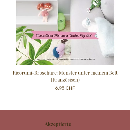
Ricorumi-Broschüre: Monster unter meinem Bett
Sc
(Französisch)
Preis
6,95 CHF
Akzeptierte