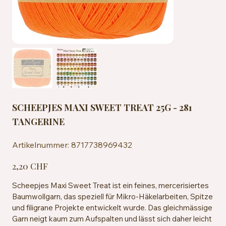
SCHEEPJES MAXI SWEET TREAT 25G - 281
TANGERINE
Artikelnummer:
Artikelnummer:
8717738969432
8717738969432
Preis
2,20 CHF
Scheepjes Maxi Sweet Treat ist ein feines, mercerisiertes
Baumwollgarn, das speziell für Mikro-Häkelarbeiten, Spitze
und filigrane Projekte entwickelt wurde. Das gleichmässige
Garn neigt kaum zum Aufspalten und lässt sich daher leicht