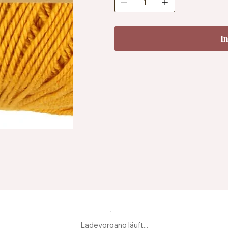
I
Ladevorgang läuft...