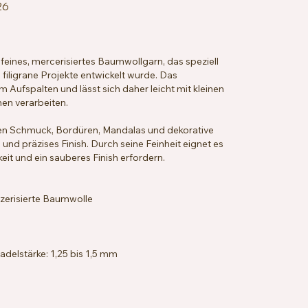
26
 feines, mercerisiertes Baumwollgarn, das speziell
 filigrane Projekte entwickelt wurde. Das
Aufspalten und lässt sich daher leicht mit kleinen
en verarbeiten.
ten Schmuck, Bordüren, Mandalas und dekorative
 und präzises Finish. Durch seine Feinheit eignet es
keit und ein sauberes Finish erfordern.
erisierte Baumwolle
delstärke: 1,25 bis 1,5 mm
 x 33 Reihen = 10 x 10 cm
chbar bei 40 °C