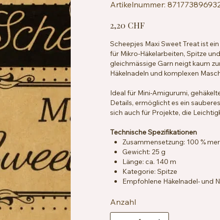
Artikelnummer:
Artikelnummer:
87177389693
8717738969326
Preis
2,20 CHF
Scheepjes Maxi Sweet Treat ist ein
für Mikro-Häkelarbeiten, Spitze und
gleichmässige Garn neigt kaum zum 
Häkelnadeln und komplexen Masch
Ideal für Mini-Amigurumi, gehäkel
Details, ermöglicht es ein sauberes
sich auch für Projekte, die Leichtig
Technische Spezifikationen
Zusammensetzung: 100 % merz
Gewicht: 25 g
Länge: ca. 140 m
Kategorie: Spitze
Empfohlene Häkelnadel- und Na
Maschenprobe: ca. 25 Maschen
Zertifizierung: EN71-3
Anzahl
Pflegehinweise: Maschinenwas