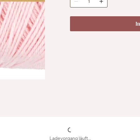
I
Ladevorgang läuft...