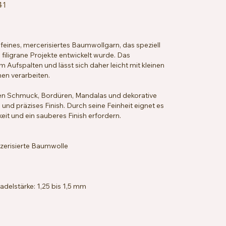
41
 feines, mercerisiertes Baumwollgarn, das speziell
 filigrane Projekte entwickelt wurde. Das
Aufspalten und lässt sich daher leicht mit kleinen
en verarbeiten.
ten Schmuck, Bordüren, Mandalas und dekorative
 und präzises Finish. Durch seine Feinheit eignet es
keit und ein sauberes Finish erfordern.
erisierte Baumwolle
delstärke: 1,25 bis 1,5 mm
 x 33 Reihen = 10 x 10 cm
chbar bei 40 °C