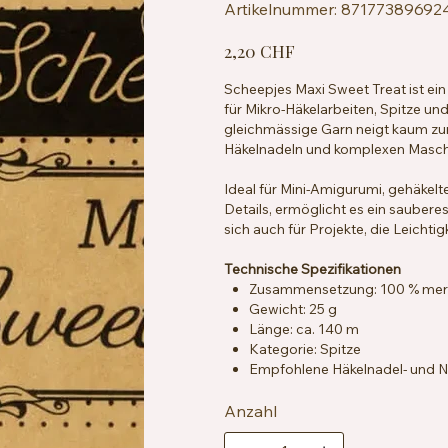
Artikelnummer:
Artikelnummer:
87177389692
8717738969241
Preis
2,20 CHF
Scheepjes Maxi Sweet Treat ist ein
für Mikro-Häkelarbeiten, Spitze und
gleichmässige Garn neigt kaum zum 
Häkelnadeln und komplexen Masch
Ideal für Mini-Amigurumi, gehäkel
Details, ermöglicht es ein sauberes
sich auch für Projekte, die Leichtig
Technische Spezifikationen
Zusammensetzung: 100 % merz
Gewicht: 25 g
Länge: ca. 140 m
Kategorie: Spitze
Empfohlene Häkelnadel- und Na
Maschenprobe: ca. 25 Maschen
Zertifizierung: EN71-3
Anzahl
Pflegehinweise: Maschinenwas