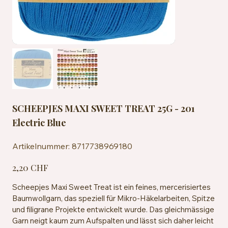
SCHEEPJES MAXI SWEET TREAT 25G - 201
Electric Blue
Artikelnummer:
Artikelnummer:
8717738969180
8717738969180
Preis
2,20 CHF
Scheepjes Maxi Sweet Treat ist ein feines, mercerisiertes
Baumwollgarn, das speziell für Mikro-Häkelarbeiten, Spitze
und filigrane Projekte entwickelt wurde. Das gleichmässige
Garn neigt kaum zum Aufspalten und lässt sich daher leicht