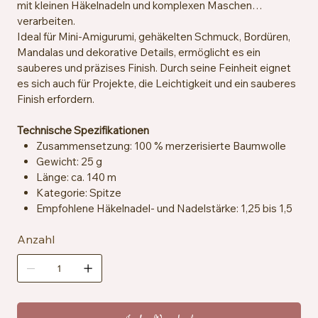
mit kleinen Häkelnadeln und komplexen Maschen
verarbeiten.
Ideal für Mini-Amigurumi, gehäkelten Schmuck, Bordüren,
Mandalas und dekorative Details, ermöglicht es ein
sauberes und präzises Finish. Durch seine Feinheit eignet
es sich auch für Projekte, die Leichtigkeit und ein sauberes
Finish erfordern.
Technische Spezifikationen
Zusammensetzung: 100 % merzerisierte Baumwolle
Gewicht: 25 g
Länge: ca. 140 m
Kategorie: Spitze
Empfohlene Häkelnadel- und Nadelstärke: 1,25 bis 1,5
mm
Anzahl
Maschenprobe: ca. 25 Maschen x 33 Reihen = 10 x 10
cm
Zertifizierung: EN71-3
Pflegehinweise: Maschinenwaschbar bei 40 °C