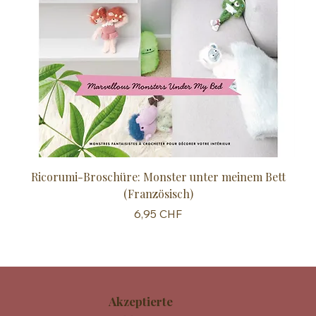
Ricorumi-Broschüre: Monster unter meinem Bett
Sc
(Französisch)
Preis
6,95 CHF
Akzeptierte