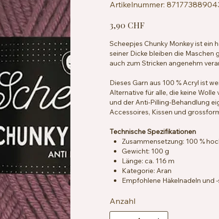
Artikelnummer:
Artikelnummer:
87177388904
8717738890439
Preis
3,90 CHF
Scheepjes Chunky Monkey ist ein ho
seiner Dicke bleiben die Maschen g
auch zum Stricken angenehm verarb
Dieses Garn aus 100 % Acryl ist w
Alternative für alle, die keine Wol
und der Anti-Pilling-Behandlung ei
Accessoires, Kissen und grossfor
Technische Spezifikationen
Zusammensetzung: 100 % hochwe
Gewicht: 100 g
Länge: ca. 116 m
Kategorie: Aran
Empfohlene Häkelnadeln und -
Maschenprobe: ca. 13 Maschen
Besondere Merkmale: Anti-Pilli
Anzahl
Pflegehinweise: Maschinenwasc