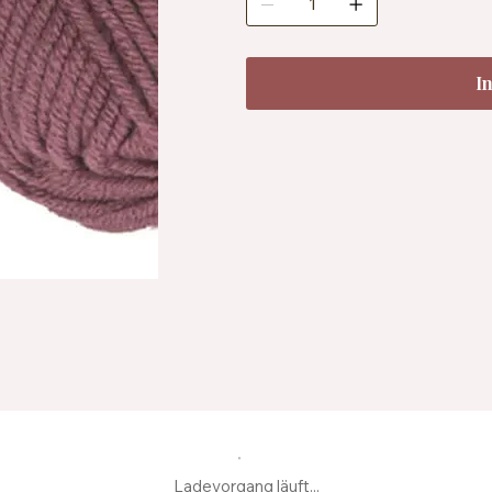
Temperatur
I
Ladevorgang läuft...