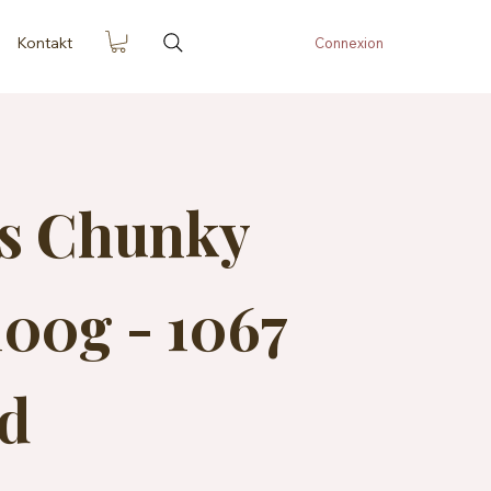
Kontakt
Connexion
es Chunky
00g - 1067
d