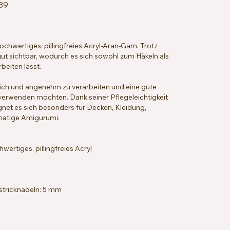
39
chwertiges, pillingfreies Acryl-Aran-Garn. Trotz
ut sichtbar, wodurch es sich sowohl zum Häkeln als
eiten lässt.
eich und angenehm zu verarbeiten und eine gute
le verwenden möchten. Dank seiner Pflegeleichtigkeit
gnet es sich besonders für Decken, Kleidung,
matige Amigurumi.
rtiges, pillingfreies Acryl
stricknadeln: 5 mm
 x 18 Reihen = 10 x 10 cm
ng, hypoallergen, veganfreundlich
hbar bei 40 °C, trocknergeeignet bei niedriger