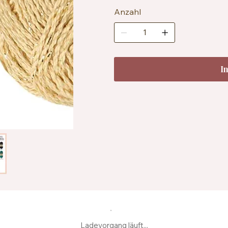
Maschenprobe: ca. 26 Maschen
Zertifizierung: OEKO-TEX® St
Anzahl
Pflegehinweise: Maschinenwas
I
Ladevorgang läuft...