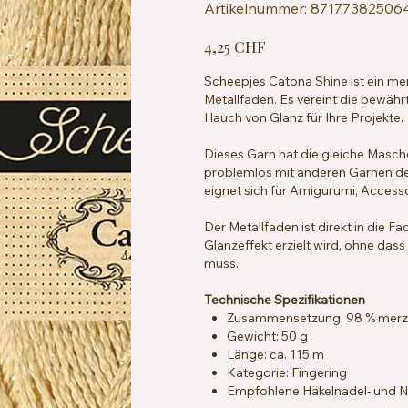
Artikelnummer:
Artikelnummer:
87177382506
8717738250646
Preis
4,25 CHF
Scheepjes Catona Shine ist ein me
Metallfaden. Es vereint die bewäh
Hauch von Glanz für Ihre Projekte.
Dieses Garn hat die gleiche Masch
problemlos mit anderen Garnen der
eignet sich für Amigurumi, Accesso
Der Metallfaden ist direkt in die F
Glanzeffekt erzielt wird, ohne das
muss.
Technische Spezifikationen
Zusammensetzung: 98 % merzer
Gewicht: 50 g
Länge: ca. 115 m
Kategorie: Fingering
Empfohlene Häkelnadel- und Na