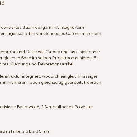
46
rcerisiertes Baumwollgarn mit integriertem
rten Eigenschaften von Scheepjes Catona mit einem
enprobe und Dicke wie Catona und lässt sich daher
 gleichen Serie im selben Projekt kombinieren. Es
ires, Kleidung und Dekorationsartikel.
adenstruktur integriert, wodurch ein gleichmässiger
s mit mehreren Fäden gleichzeitig gearbeitet werden
isierte Baumwolle, 2 % metallisches Polyester
delstärke: 2,5 bis 3,5 mm