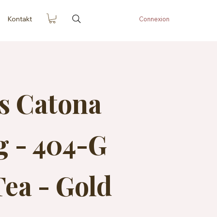
Kontakt
Connexion
s Catona
g - 404-G
Tea - Gold