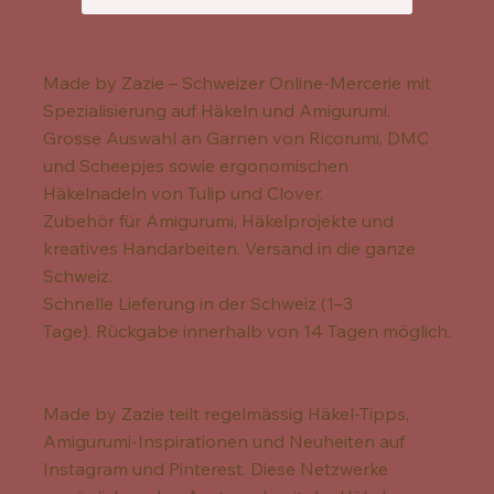
Made by Zazie – Schweizer Online-Mercerie mit
Spezialisierung auf Häkeln und Amigurumi.
Grosse Auswahl an Garnen von Ricorumi, DMC
und Scheepjes sowie ergonomischen
Häkelnadeln von Tulip und Clover.
Zubehör für Amigurumi, Häkelprojekte und
kreatives Handarbeiten. Versand in die ganze
Schweiz.
Schnelle Lieferung in der Schweiz (1–3
Tage). Rückgabe innerhalb von 14 Tagen möglich.
Made by Zazie teilt regelmässig Häkel-Tipps,
Amigurumi-Inspirationen und Neuheiten auf
Instagram und Pinterest. Diese Netzwerke