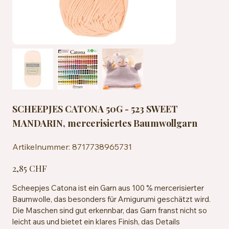
SCHEEPJES CATONA 50G - 523 SWEET
MANDARIN, mercerisiertes Baumwollgarn
Artikelnummer:
Artikelnummer:
8717738965731
8717738965731
Preis
2,85 CHF
Scheepjes Catona ist ein Garn aus 100 % mercerisierter
Baumwolle, das besonders für Amigurumi geschätzt wird.
Die Maschen sind gut erkennbar, das Garn franst nicht so
leicht aus und bietet ein klares Finish, das Details