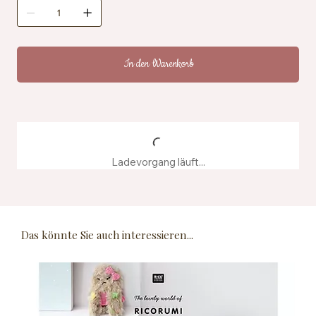
Zertifizierung: OEKO-TEX® Standard 100, EN71-3
Pflegehinweise: Maschinenwaschbar bei 40 °C
Herstellung: Hergestellt aus recyceltem
Farbstoffwasser
In den Warenkorb
Ladevorgang läuft...
Das könnte Sie auch interessieren...