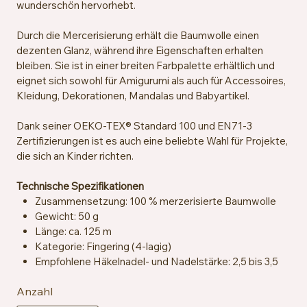
wunderschön hervorhebt.
Durch die Mercerisierung erhält die Baumwolle einen
dezenten Glanz, während ihre Eigenschaften erhalten
bleiben. Sie ist in einer breiten Farbpalette erhältlich und
eignet sich sowohl für Amigurumi als auch für Accessoires,
Kleidung, Dekorationen, Mandalas und Babyartikel.
Dank seiner OEKO-TEX® Standard 100 und EN71-3
Zertifizierungen ist es auch eine beliebte Wahl für Projekte,
die sich an Kinder richten.
Technische Spezifikationen
Zusammensetzung: 100 % merzerisierte Baumwolle
Gewicht: 50 g
Länge: ca. 125 m
Kategorie: Fingering (4-lagig)
Empfohlene Häkelnadel- und Nadelstärke: 2,5 bis 3,5
mm
Anzahl
Maschenprobe: ca. 26 Maschen x 36 Reihen = 10 x 10
cm mit 2,5 mm Nadeln