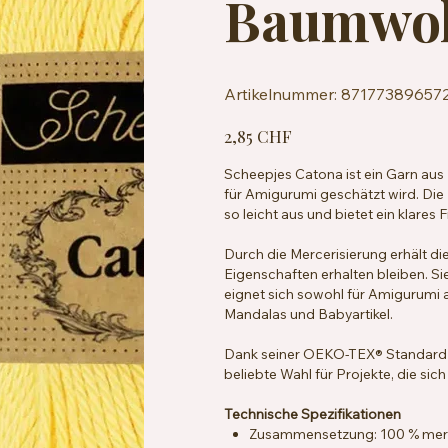
Baumwol
Artikelnummer:
Artikelnummer:
87177389657
8717738965724
Preis
2,85 CHF
Scheepjes Catona ist ein Garn aus
für Amigurumi geschätzt wird. Die 
so leicht aus und bietet ein klares
Durch die Mercerisierung erhält d
Eigenschaften erhalten bleiben. Sie 
eignet sich sowohl für Amigurumi a
Mandalas und Babyartikel.
Dank seiner OEKO-TEX® Standard 10
beliebte Wahl für Projekte, die sich
Technische Spezifikationen
Zusammensetzung: 100 % merz