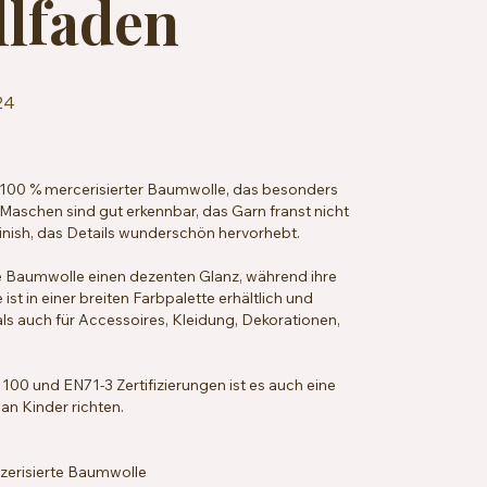
lfaden
24
 100 % mercerisierter Baumwolle, das besonders
Maschen sind gut erkennbar, das Garn franst nicht
 Finish, das Details wunderschön hervorhebt.
ie Baumwolle einen dezenten Glanz, während ihre
ist in einer breiten Farbpalette erhältlich und
ls auch für Accessoires, Kleidung, Dekorationen,
0 und EN71-3 Zertifizierungen ist es auch eine
 an Kinder richten.
erisierte Baumwolle