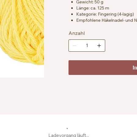
Gewicht: 50 g
Länge: ca. 125 m
Kategorie: Fingering (4-lagig)
Empfohlene Häkelnadel- und Na
Maschenprobe: ca. 26 Maschen
Zertifizierung: OEKO-TEX® St
Anzahl
Pflegehinweise: Maschinenwas
Herstellung: Hergestellt aus r
I
Ladevorgang läuft...