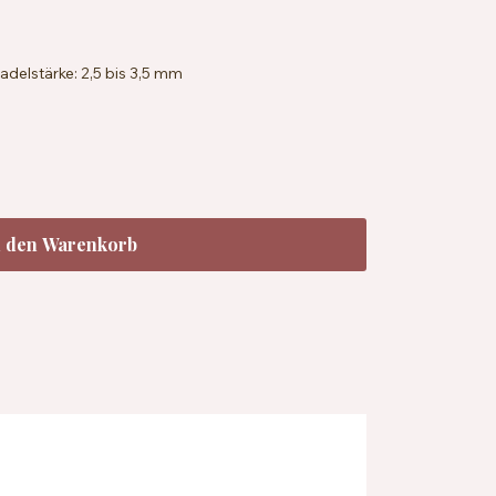
delstärke: 2,5 bis 3,5 mm
 x 36 Reihen = 10 x 10 cm mit 2,5 mm Nadeln
andard 100, EN71-3
chbar bei 40 °C
ecyceltem Farbstoffwasser
n den Warenkorb