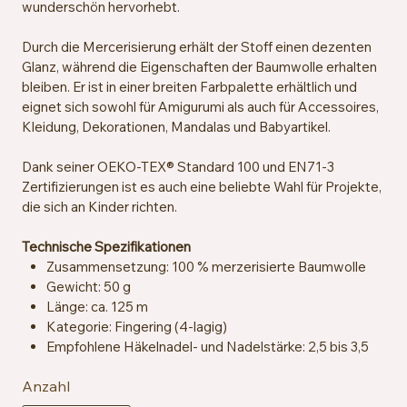
wunderschön hervorhebt.
Durch die Mercerisierung erhält der Stoff einen dezenten
Glanz, während die Eigenschaften der Baumwolle erhalten
bleiben. Er ist in einer breiten Farbpalette erhältlich und
eignet sich sowohl für Amigurumi als auch für Accessoires,
Kleidung, Dekorationen, Mandalas und Babyartikel.
Dank seiner OEKO-TEX® Standard 100 und EN71-3
Zertifizierungen ist es auch eine beliebte Wahl für Projekte,
die sich an Kinder richten.
Technische Spezifikationen
Zusammensetzung: 100 % merzerisierte Baumwolle
Gewicht: 50 g
Länge: ca. 125 m
Kategorie: Fingering (4-lagig)
Empfohlene Häkelnadel- und Nadelstärke: 2,5 bis 3,5
mm
Anzahl
Maschenprobe: ca. 26 Maschen x 36 Reihen = 10 x 10
cm mit 2,5 mm Nadeln