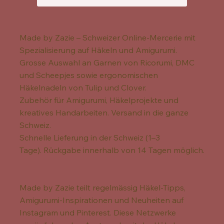
Made by Zazie – Schweizer Online-Mercerie mit
Spezialisierung auf Häkeln und Amigurumi.
Grosse Auswahl an Garnen von Ricorumi, DMC
und Scheepjes sowie ergonomischen
Häkelnadeln von Tulip und Clover.
Zubehör für Amigurumi, Häkelprojekte und
kreatives Handarbeiten. Versand in die ganze
Schweiz.
Schnelle Lieferung in der Schweiz (1–3
Tage). Rückgabe innerhalb von 14 Tagen möglich.
Made by Zazie teilt regelmässig Häkel-Tipps,
Amigurumi-Inspirationen und Neuheiten auf
Instagram und Pinterest. Diese Netzwerke