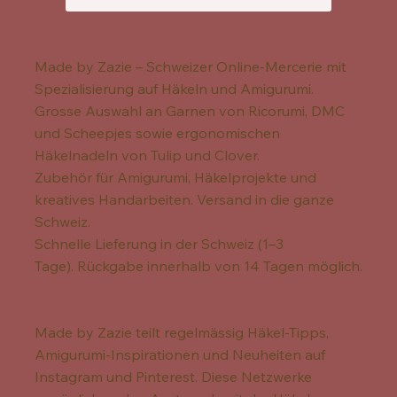
Made by Zazie – Schweizer Online-Mercerie mit
Spezialisierung auf Häkeln und Amigurumi.
Grosse Auswahl an Garnen von Ricorumi, DMC
und Scheepjes sowie ergonomischen
Häkelnadeln von Tulip und Clover.
Zubehör für Amigurumi, Häkelprojekte und
kreatives Handarbeiten. Versand in die ganze
Schweiz.
Schnelle Lieferung in der Schweiz (1–3
Tage). Rückgabe innerhalb von 14 Tagen möglich.
Made by Zazie teilt regelmässig Häkel-Tipps,
Amigurumi-Inspirationen und Neuheiten auf
Instagram und Pinterest. Diese Netzwerke