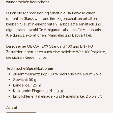
wunderschön hervorhebt.
Durch die Mercerisierung erhält die Baumwolle einen
dezenten Glanz, während ihre Eigenschaften erhalten
bleiben. Sie ist in einer breiten Farbpalette erhältlich und
eignet sich sowohl für Amigurumi als auch für Accessoires,
Kleidung, Dekorationen, Mandalas und Babyartikel.
Dank seiner OEKO-TEX® Standard 100 und EN71-3
Zertifizierungen ist es auch eine beliebte Wahl für Projekte,
die sich an Kinder richten.
Technische Spezifikationen
Zusammensetzung: 100 % merzerisierte Baumwolle
Gewicht: 50 g
Länge: ca. 125 m
Kategorie: Fingering (4-lagig)
Empfohlene Häkelnadel- und Nadelstärke: 2,5 bis 3,5
mm
Anzahl
Maschenprobe: ca. 26 Maschen x 36 Reihen = 10 x 10
cm mit 2,5 mm Nadeln