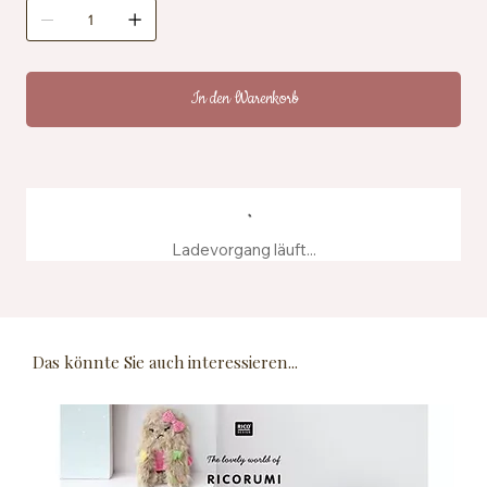
Zertifizierung: OEKO-TEX® Standard 100, EN71-3
Pflegehinweise: Maschinenwaschbar bei 40 °C
Herstellung: Hergestellt aus recyceltem
Farbstoffwasser
In den Warenkorb
Ladevorgang läuft...
Das könnte Sie auch interessieren...