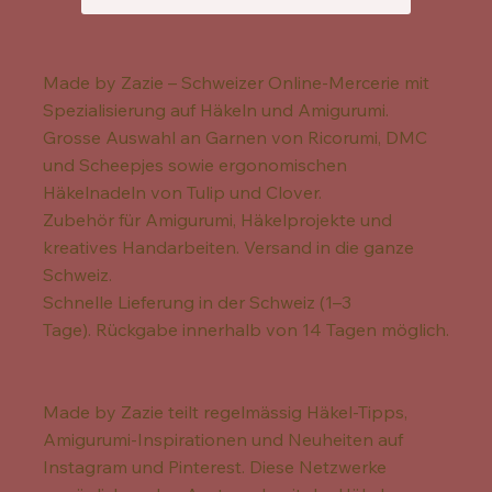
Made by Zazie – Schweizer Online-Mercerie mit
Spezialisierung auf Häkeln und Amigurumi.
Grosse Auswahl an Garnen von Ricorumi, DMC
und Scheepjes sowie ergonomischen
Häkelnadeln von Tulip und Clover.
Zubehör für Amigurumi, Häkelprojekte und
kreatives Handarbeiten. Versand in die ganze
Schweiz.
Schnelle Lieferung in der Schweiz (1–3
Tage). Rückgabe innerhalb von 14 Tagen möglich.
Made by Zazie teilt regelmässig Häkel-Tipps,
Amigurumi-Inspirationen und Neuheiten auf
Instagram und Pinterest. Diese Netzwerke