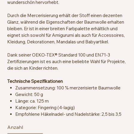
wunderschön hervorhebt.
Durch die Mercerisierung erhält der Stoff einen dezenten
Glanz, während die Eigenschaften der Baumwolle erhalten
bleiben. Er ist in einer breiten Farbpalette erhältlich und
eignet sich sowohl für Amigurumi als auch für Accessoires,
Kleidung, Dekorationen, Mandalas und Babyartikel.
Dank seiner OEKO-TEX® Standard 100 und EN71-3
Zertifizierungen ist es auch eine beliebte Wahl für Projekte,
die sich an Kinder richten.
Technische Spezifikationen
Zusammensetzung: 100 % merzerisierte Baumwolle
Gewicht: 50 g
Länge: ca. 125 m
Kategorie: Fingering (4-lagig)
Empfohlene Häkelnadel- und Nadelstärke: 2,5 bis 3,5
mm
Anzahl
Maschenprobe: ca. 26 Maschen x 36 Reihen = 10 x 10
cm mit 2,5 mm Nadeln