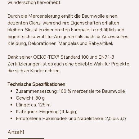
wunderschön hervorhebt.
Durch die Mercerisierung erhält die Baumwolle einen
dezenten Glanz, während ihre Eigenschaften erhalten
bleiben. Sie ist in einer breiten Farbpalette erhältlich und
eignet sich sowohl für Amigurumi als auch für Accessoires,
Kleidung, Dekorationen, Mandalas und Babyartikel.
Dank seiner OEKO-TEX® Standard 100 und EN71-3
Zertifizierungen ist es auch eine beliebte Wahl für Projekte,
die sich an Kinder richten.
Technische Spezifikationen
Zusammensetzung: 100 % merzerisierte Baumwolle
Gewicht: 50 g
Länge: ca. 125 m
Kategorie: Fingering (4-lagig)
Empfohlene Häkelnadel- und Nadelstärke: 2,5 bis 3,5
mm
Anzahl
Maschenprobe: ca. 26 Maschen x 36 Reihen = 10 x 10
cm mit 2,5 mm Nadeln