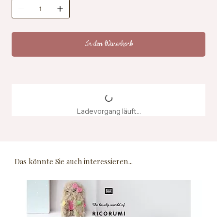
Zertifizierung: OEKO-TEX® Standard 100, EN71-3
Pflegehinweise: Maschinenwaschbar bei 40 °C
Herstellung: Hergestellt aus recyceltem
Farbstoffwasser
In den Warenkorb
Ladevorgang läuft...
Das könnte Sie auch interessieren...