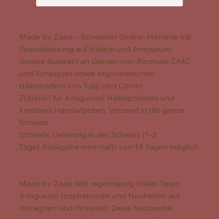
Made by Zazie – Schweizer Online-Mercerie mit
Spezialisierung auf Häkeln und Amigurumi.
Grosse Auswahl an Garnen von Ricorumi, DMC
und Scheepjes sowie ergonomischen
Häkelnadeln von Tulip und Clover.
Zubehör für Amigurumi, Häkelprojekte und
kreatives Handarbeiten. Versand in die ganze
Schweiz.
Schnelle Lieferung in der Schweiz (1–3
Tage). Rückgabe innerhalb von 14 Tagen möglich.
Made by Zazie teilt regelmässig Häkel-Tipps,
Amigurumi-Inspirationen und Neuheiten auf
Instagram und Pinterest. Diese Netzwerke