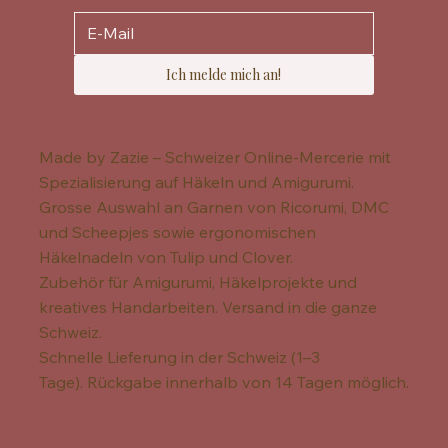
Ich melde mich an!
Made by Zazie – Schweizer Online-Mercerie mit
Spezialisierung auf Häkeln und Amigurumi.
Grosse Auswahl an Garnen von Ricorumi, DMC
und Scheepjes sowie ergonomischen
Häkelnadeln von Tulip und Clover.
Zubehör für Amigurumi, Häkelprojekte und
kreatives Handarbeiten. Versand in die ganze
Schweiz.
Schnelle Lieferung in der Schweiz (1–3
Tage). Rückgabe innerhalb von 14 Tagen möglich.