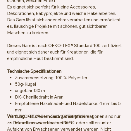
schönen, weichen Effekt.
Es eignet sich perfekt für kleine Accessoires,
Dekorationen, Babyprojekte und weiche Häkelarbeiten.
Das Garn lässt sich angenehm verarbeiten und ermöglicht
es, flauschige Projekte mit schönen, gut sichtbaren
Maschen zu kreieren.
Dieses Garn ist nach OEKO-TEX® Standard 100 zertifiziert
und eignet sich daher auch für Kreationen, die für
empfindliche Haut bestimmt sind.
Technische Spezifikationen
Zusammensetzung: 100 % Polyester
50g-Kugel
ungefähr 130 m
DK-Chenilledraht in Aran
Empfohlene Häkelnadel- und Nadelstärke: 4 mm bis 5
mm
Warnung
OEKO-TEX® Standard 100 Zertifizierung
: Mit diesem Garn gefertigte Kreationen sind nur
zu Dekorationszwecken bestimmt oder sollten unter
Maschinenwaschbar bei 30°C
Aufsicht von Erwachsenen verwendet werden. Nicht