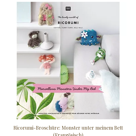
Ricorumi-Broschüre: Monster unter meinem Bett
Sc
(Französisch)