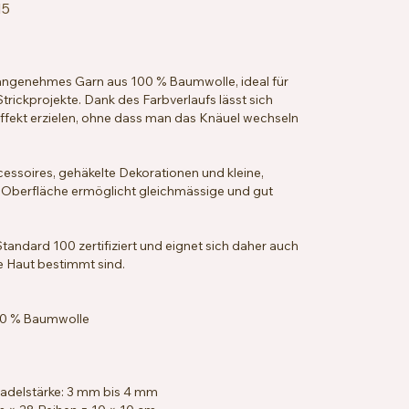
15
 angenehmes Garn aus 100 % Baumwolle, ideal für
trickprojekte. Dank des Farbverlaufs lässt sich
ffekt erzielen, ohne dass man das Knäuel wechseln
ccessoires, gehäkelte Dekorationen und kleine,
e Oberfläche ermöglicht gleichmässige und gut
andard 100 zertifiziert und eignet sich daher auch
he Haut bestimmt sind.
00 % Baumwolle
n
adelstärke: 3 mm bis 4 mm