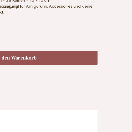
 × 28 Reihen = 10 × 10 cm
rvorragend für Amigurumi, Accessoires und kleine
fizierung
kt.
n den Warenkorb