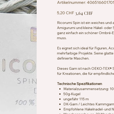
Artikelnummer:
Artikelnummer:
40651660170
4065166017015
Ursprünglicher
Angebotspreis
5,20 CHF
3,64 CHF
Preis
Ricorumi Spin ist ein weiches und
Amigurumi und kleine Häkel- oder S
ganz einfach ein schöner Ombré-E
muss.
Es eignet sich ideal für Figuren, A
mehrfarbige Projekte. Seine glatt
definierte Maschen.
Dieses Garn ist nach OEKO-TEX® St
für Kreationen, die für empfindlic
Technische Spezifikationen
Materialzusammensetzung: 1
50g-Kugel
ungefähr 115 m
DK-Garn / Leichtes Kammgar
Empfohlene Häkelnadel- und N