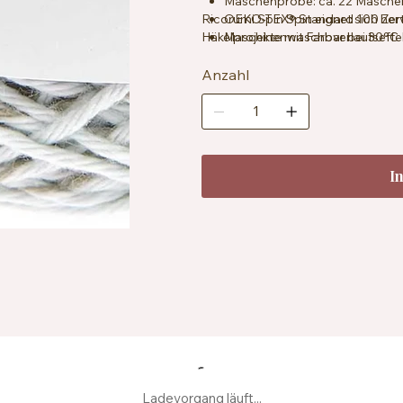
Maschenprobe: ca. 22 Maschen
Ricorumi Spin Spin eignet sich he
OEKO-TEX® Standard 100 Zerti
Häkelprojekte mit Farbverlaufseffe
Maschinenwaschbar bei 30°C
• Liegend trocknen empfohlen
Anzahl
I
Ladevorgang läuft...