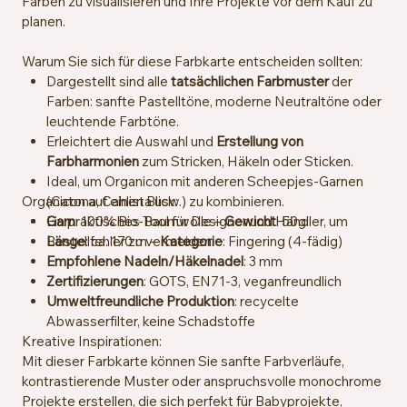
Farben zu visualisieren und Ihre Projekte vor dem Kauf zu
planen.
Warum Sie sich für diese Farbkarte entscheiden sollten:
Dargestellt sind alle
tatsächlichen Farbmuster
der
Farben: sanfte Pastelltöne, moderne Neutraltöne oder
leuchtende Farbtöne.
Erleichtert die Auswahl und
Erstellung von
Farbharmonien
zum Stricken, Häkeln oder Sticken.
Ideal, um Organicon mit anderen Scheepjes-Garnen
Organicon auf einen Blick:
(Catona, Cahlista usw.) zu kombinieren.
Ein praktisches Tool für Designer und Händler, um
Garn
: 100% Bio-Baumwolle –
Gewicht
: 50g
Bestellfehler zu vermeiden.
Länge
: ca. 170 m –
Kategorie
: Fingering (4-fädig)
Empfohlene Nadeln/Häkelnadel
: 3 mm
Zertifizierungen
: GOTS, EN71-3, veganfreundlich
Umweltfreundliche Produktion
: recycelte
Abwasserfilter, keine Schadstoffe
Kreative Inspirationen:
Mit dieser Farbkarte können Sie sanfte Farbverläufe,
kontrastierende Muster oder anspruchsvolle monochrome
Projekte erstellen, die sich perfekt für Babyprojekte,