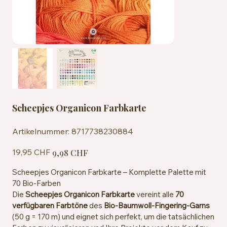
Scheepjes Organicon Farbkarte
Artikelnummer:
Artikelnummer:
8717738230884
8717738230884
Ursprünglicher
Angebotspreis
19,95 CHF
9,98 CHF
Preis
Scheepjes Organicon Farbkarte – Komplette Palette mit
70 Bio-Farben
Die
Scheepjes Organicon Farbkarte
vereint alle
70
verfügbaren Farbtöne
des
Bio-Baumwoll-Fingering-Garns
(50 g = 170 m) und eignet sich perfekt, um die tatsächlichen