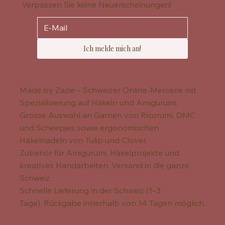
Verpassen Sie keine Neuerscheinungen!
Ich melde mich an!
Made by Zazie – Schweizer Online-Mercerie mit
Spezialisierung auf Häkeln und Amigurumi.
Grosse Auswahl an Garnen von Ricorumi, DMC
und Scheepjes sowie ergonomischen
Häkelnadeln von Tulip und Clover.
Zubehör für Amigurumi, Häkelprojekte und
kreatives Handarbeiten. Versand in die ganze
Schweiz.
Schnelle Lieferung in der Schweiz (1–3
Tage). Rückgabe innerhalb von 14 Tagen möglich.