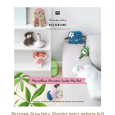
Ricorumi-Broschüre: Monster unter meinem Bett
Sc