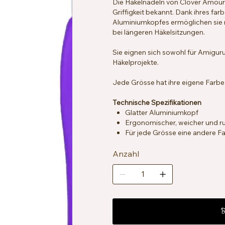
Die Häkelnadeln von Clover Amour
Griffigkeit bekannt. Dank ihres far
Aluminiumkopfes ermöglichen sie
bei längeren Häkelsitzungen.
Sie eignen sich sowohl für Amiguru
Häkelprojekte.
Jede Grösse hat ihre eigene Farbe z
Technische Spezifikationen
Glatter Aluminiumkopf
Ergonomischer, weicher und ru
Für jede Grösse eine andere F
Anzahl
B