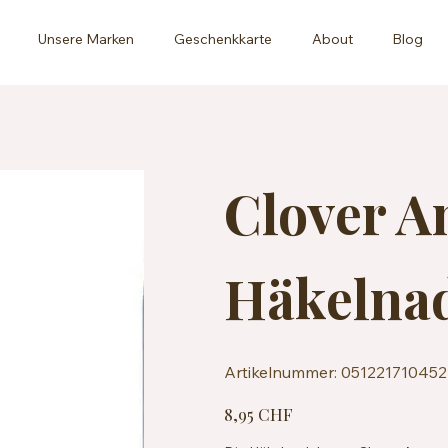
Unsere Marken
Geschenkkarte
About
Blog
Clover 
Häkelna
Artikelnummer:
Artikelnummer:
051221710452
051221710452
Preis
8,95 CHF