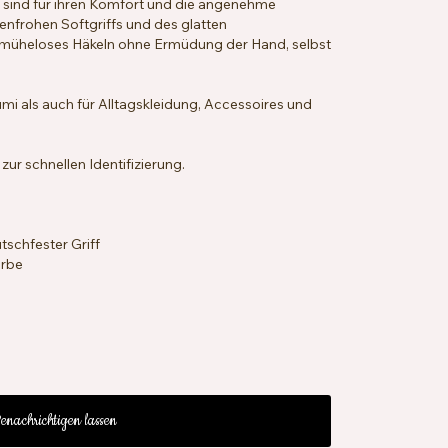
 sind für ihren Komfort und die angenehme
benfrohen Softgriffs und des glatten
 müheloses Häkeln ohne Ermüdung der Hand, selbst
mi als auch für Alltagskleidung, Accessoires und
ur schnellen Identifizierung.
tschfester Griff
arbe
enachrichtigen lassen